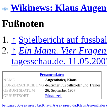
Wikinews: Klaus Augen
Fußnoten
↑
Spielbericht auf fussba
↑
Ein Mann. Vier Fragen.
tagesschau.de. 11.05.200
Personendaten
NAME
Augenthaler, Klaus
KURZBESCHREIBUNG
deutscher Fußballspieler und Trainer
GEBURTSDATUM
26. September 1957
GEBURTSORT
Fürstenzell
be:Клаўс Аўгенталер
bg:Клаус Аугенталер
da:Klaus Augenthaler