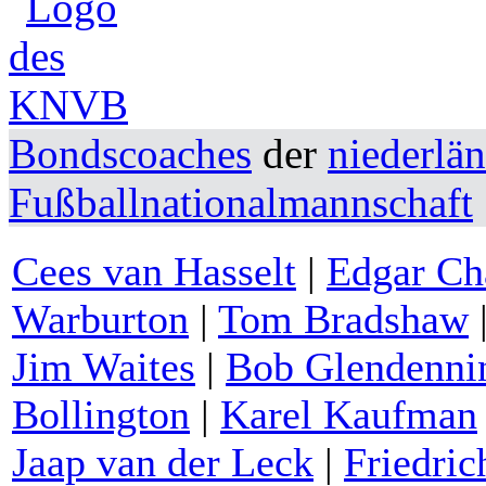
Bondscoaches
der
niederlä
Fußballnationalmannschaft
Cees van Hasselt
|
Edgar Ch
Warburton
|
Tom Bradshaw
Jim Waites
|
Bob Glendenni
Bollington
|
Karel Kaufman
Jaap van der Leck
|
Friedri