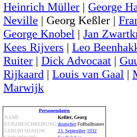
Heinrich Müller
|
George H
Neville
|
Georg Keßler
|
Fra
George Knobel
|
Jan Zwartk
Kees Rijvers
|
Leo Beenhak
Ruiter
|
Dick Advocaat
|
Guu
Rijkaard
|
Louis van Gaal
|
Marwijk
Personendaten
NAME
Keßler, Georg
KURZBESCHREIBUNG
deutscher
Fußballtrainer
GEBURTSDATUM
23. September
1932