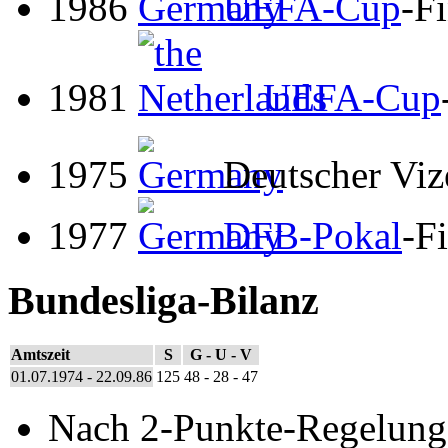
1986
UEFA-Cup
-F
1981
UEFA-Cup
1975
Deutscher Viz
1977
DFB-Pokal
-F
Bundesliga-Bilanz
Amtszeit
S
G - U - V
01.07.1974 - 22.09.86
125
48 - 28 - 47
Nach 2-Punkte-Regelung: