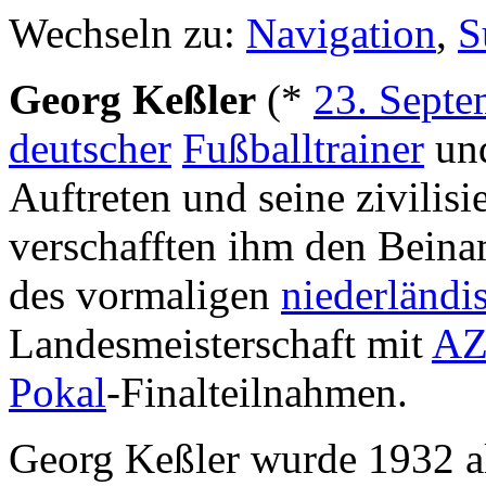
Wechseln zu:
Navigation
,
S
Georg Keßler
(*
23. Septe
deutscher
Fußballtrainer
und
Auftreten und seine zivili
verschafften ihm den Beina
des vormaligen
niederländi
Landesmeisterschaft mit
AZ
Pokal
-Finalteilnahmen.
Georg Keßler wurde 1932 al