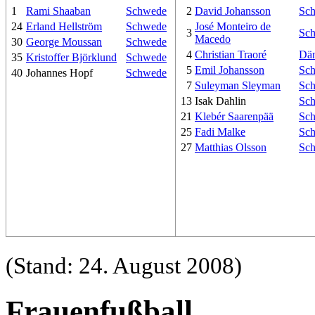
1
Rami Shaaban
Schwede
2
David Johansson
Sc
24
Erland Hellström
Schwede
José Monteiro de
3
Sc
Macedo
30
George Moussan
Schwede
4
Christian Traoré
Dä
35
Kristoffer Björklund
Schwede
5
Emil Johansson
Sc
40
Johannes Hopf
Schwede
7
Suleyman Sleyman
Sc
13
Isak Dahlin
Sc
21
Klebér Saarenpää
Sc
25
Fadi Malke
Sc
27
Matthias Olsson
Sc
(Stand: 24. August 2008)
Frauenfußball