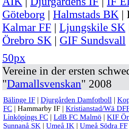
AIK
|
Djurgårdens IF
|
IF E
Göteborg
|
Halmstads BK
|
Kalmar FF
|
Ljungskile SK
Örebro SK
|
GIF Sundsvall
50px
Vereine in der ersten schwe
"
Damallsvenskan
" 2008
Bälinge IF
|
Djurgården Damfotboll
|
Kop
FC
|
Hammarby IF
|
Kristianstad/Wä DF
Linköpings FC
|
LdB FC Malmö
|
KIF Ör
Sunnanå SK
|
Umeå IK
|
Umeå Södra FF