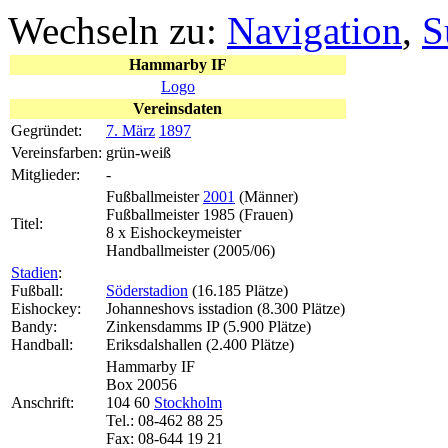
Wechseln zu:
Navigation
,
S
Hammarby IF
Logo
Vereinsdaten
Gegründet:
7. März
1897
Vereinsfarben:
grün-weiß
Mitglieder:
-
Fußballmeister
2001
(Männer)
Fußballmeister 1985 (Frauen)
Titel:
8 x Eishockeymeister
Handballmeister (2005/06)
Stadien
:
Fußball:
Söderstadion
(16.185 Plätze)
Eishockey:
Johanneshovs isstadion (8.300 Plätze)
Bandy:
Zinkensdamms IP (5.900 Plätze)
Handball:
Eriksdalshallen (2.400 Plätze)
Hammarby IF
Box 20056
Anschrift:
104 60
Stockholm
Tel.: 08-462 88 25
Fax: 08-644 19 21