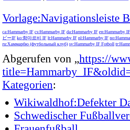
Vorlage:Navigationsleiste 
ca:Hammarby IF
cs:Hammarby IF
da:Hammarby IF
en:Hammarby I
ビーIF
ko:함마르비 IF
lt:Hammarby IF
nl:Hammarby IF
no:Hamma
ru:Хаммарбю (футбольный клуб)
sv:Hammarby IF Fotboll
tr:Ham
Abgerufen von „
https://ww
title=Hammarby_IF&oldid
Kategorien
:
Wikiwaldhof:Defekter Da
Schwedischer Fußballver
Frauenfußball