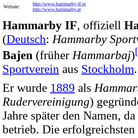
http://www.hammarby-if.se
Website:
http://www.hammarby.at
Hammarby IF
, offiziell
Ha
(
Deutsch
:
Hammarby Sportv
Bajen
(früher
Hammarbaj
)
Sportverein
aus
Stockholm
.
Er wurde
1889
als
Hammarb
Rudervereinigung
) gegründ
Jahre später den Namen, da
betrieb. Die erfolgreichsten