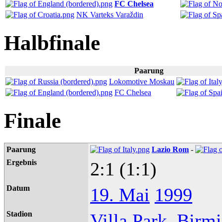
FC Chelsea
NK Varteks Varaždin
Halbfinale
Paarung
Lokomotive Moskau
FC Chelsea
Finale
Paarung
Lazio Rom
-
Ergebnis
2:1 (1:1)
Datum
19. Mai
1999
Stadion
Villa Park
,
Birm