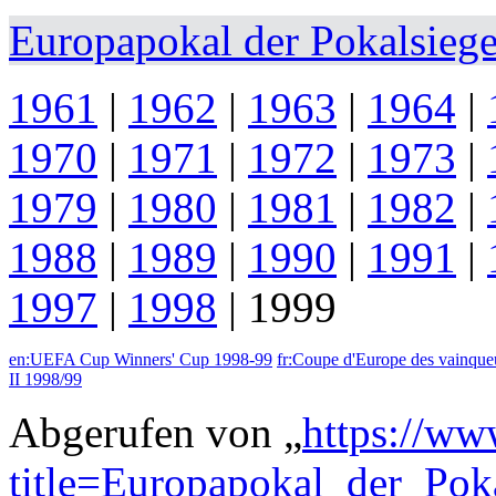
Europapokal der Pokalsiege
1961
|
1962
|
1963
|
1964
|
1970
|
1971
|
1972
|
1973
|
1979
|
1980
|
1981
|
1982
|
1988
|
1989
|
1990
|
1991
|
1997
|
1998
|
1999
en:UEFA Cup Winners' Cup 1998-99
fr:Coupe d'Europe des vainque
II 1998/99
Abgerufen von „
https://ww
title=Europapokal_der_Po