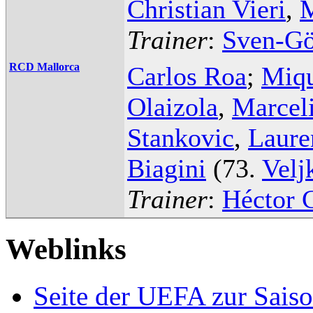
Christian Vieri
,
M
Trainer
:
Sven-Gö
RCD Mallorca
Carlos Roa
;
Miqu
Olaizola
,
Marceli
Stankovic
,
Laure
Biagini
(73.
Velj
Trainer
:
Héctor 
Weblinks
Seite der UEFA zur Sais