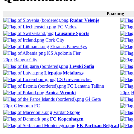
Paarung
Rudar Velenje
FC Vaduz
Lausanne Sports
Cork City
Ekranas Panevežys
KS Apolonia Fier
20px
Bangor City
Levski Sofia
Liepajas Metalurgs
CS Grevenmacher
FC Lantana Tallinn
Amica Wronki
20px
H
GÍ Gøta
20px
Glentoran FC
Vardar Skopje
FC Kopenhagen
FK Partizan Belgrad