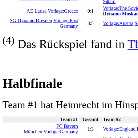
Sittard
Vorlage:The Sovi
AE Larisa
Vorlage:Greece
0:1
Dynamo Moska
SG Dynamo Dresden
Vorlage:East
3:5
Vorlage:Austria
S
Germany
(4)
Das Rückspiel fand in
Tb
Halbfinale
Team #1 hat Heimrecht im Hinsp
Team #1
Gesamt
Team #2
FC Bayern
1:3
Vorlage:England
München
Vorlage:Germany