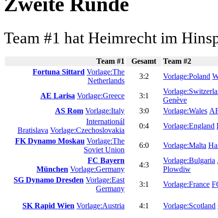
Zweite Runde
Team #1 hat Heimrecht im Hinsp
Team #1
Gesamt
Team #2
Fortuna Sittard
Vorlage:The
3:2
Vorlage:Poland
W
Netherlands
Vorlage:Switzerl
AE Larisa
Vorlage:Greece
3:1
Genève
AS Rom
Vorlage:Italy
3:0
Vorlage:Wales
AF
Internationál
0:4
Vorlage:England
Bratislava
Vorlage:Czechoslovakia
FK Dynamo Moskau
Vorlage:The
6:0
Vorlage:Malta
Ha
Soviet Union
FC Bayern
Vorlage:Bulgaria
4:3
München
Vorlage:Germany
Plowdiw
SG Dynamo Dresden
Vorlage:East
3:1
Vorlage:France
F
Germany
SK Rapid Wien
Vorlage:Austria
4:1
Vorlage:Scotland