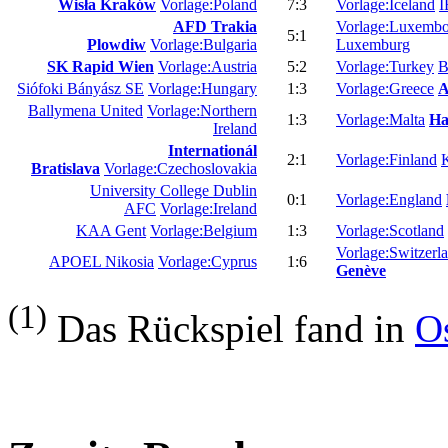
Wisła Kraków
Vorlage:Poland
7:3
Vorlage:Iceland
Í
AFD Trakia
Vorlage:Luxemb
5:1
Plowdiw
Vorlage:Bulgaria
Luxemburg
SK Rapid Wien
Vorlage:Austria
5:2
Vorlage:Turkey
B
Siófoki Bányász SE
Vorlage:Hungary
1:3
Vorlage:Greece
A
Ballymena United
Vorlage:Northern
1:3
Vorlage:Malta
Ha
Ireland
Internationál
2:1
Vorlage:Finland
K
Bratislava
Vorlage:Czechoslovakia
University College Dublin
0:1
Vorlage:England
AFC
Vorlage:Ireland
KAA Gent
Vorlage:Belgium
1:3
Vorlage:Scotland
Vorlage:Switzerl
APOEL Nikosia
Vorlage:Cyprus
1:6
Genève
(1)
Das Rückspiel fand in
O