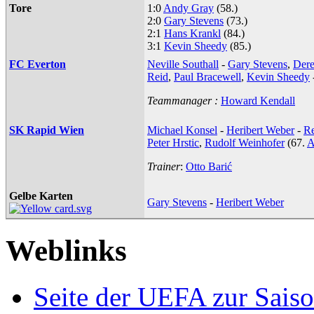
Tore
1:0
Andy Gray
(58.)
2:0
Gary Stevens
(73.)
2:1
Hans Krankl
(84.)
3:1
Kevin Sheedy
(85.)
FC Everton
Neville Southall
-
Gary Stevens
,
Dere
Reid
,
Paul Bracewell
,
Kevin Sheedy
Teammanager :
Howard Kendall
SK Rapid Wien
Michael Konsel
-
Heribert Weber
-
Re
Peter Hrstic
,
Rudolf Weinhofer
(67.
A
Trainer
:
Otto Barić
Gelbe Karten
Gary Stevens
-
Heribert Weber
Weblinks
Seite der UEFA zur Sais