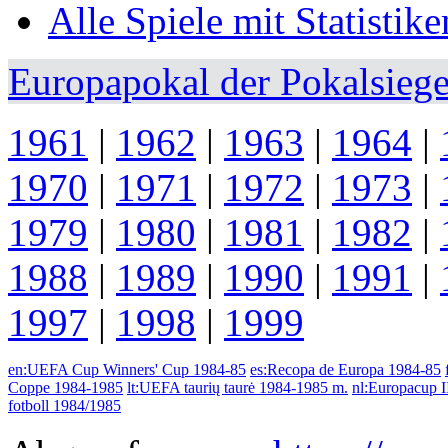
Alle Spiele mit Statistike
Europapokal der Pokalsiege
1961
|
1962
|
1963
|
1964
|
1970
|
1971
|
1972
|
1973
|
1979
|
1980
|
1981
|
1982
|
1988
|
1989
|
1990
|
1991
|
1997
|
1998
|
1999
en:UEFA Cup Winners' Cup 1984-85
es:Recopa de Europa 1984-85
Coppe 1984-1985
lt:UEFA taurių taurė 1984-1985 m.
nl:Europacup I
fotboll 1984/1985