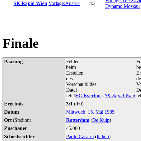
Vorlage:The Sovi
SK Rapid Wien
Vorlage:Austria
4:2
Dynamo Moskau
Finale
Paarung
Fehler
Fe
beim
b
Erstellen
Er
des
de
Vorschaubildes:
Vo
Datei
Da
fehlt
FC Everton
-
SK Rapid Wien
fe
Ergebnis
3:1
(0:0)
Datum
Mittwoch
:
15. Mai
1985
Ort
(Stadion)
Rotterdam
(
De Kuip
)
Zuschauer
45.000
Schiedsrichter
Paolo Casarin
(
Italien
)