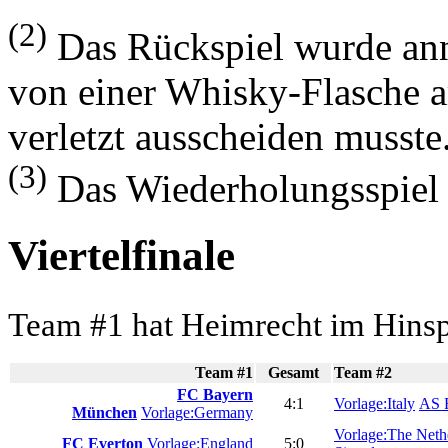
(2)
Das Rückspiel wurde annu
von einer Whisky-Flasche 
verletzt ausscheiden musste
(3)
Das Wiederholungsspiel 
Viertelfinale
Team #1 hat Heimrecht im Hinsp
Team #1
Gesamt
Team #2
FC Bayern
4:1
Vorlage:Italy
AS 
München
Vorlage:Germany
Vorlage:The Neth
FC Everton
Vorlage:England
5:0