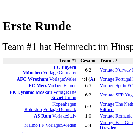
Erste Runde
Team #1 hat Heimrecht im Hinsp
Team #1
Gesamt
Team #2
FC Bayern
6:2
Vorlage:Norway
München
Vorlage:Germany
AFC Wrexham
Vorlage:Wales
4:4
(
A
)
Vorlage:Portugal
FC Metz
Vorlage:France
6:5
Vorlage:Spain
FC
FK Dynamo Moskau
Vorlage:The
6:2
Vorlage:SFR Yug
Soviet Union
Kopenhagen
Vorlage:The Neth
0:3
Boldklub
Vorlage:Denmark
Sittard
AS Rom
Vorlage:Italy
1:0
Vorlage:Romania
Vorlage:East Ge
Malmö FF
Vorlage:Sweden
3:4
Dresden