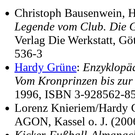
Christoph Bausenwein, Ha
Legende vom Club. Die G
Verlag Die Werkstatt, G
536-3
Hardy Grüne
:
Enzyklopäd
Vom Kronprinzen bis zur
1996, ISBN 3-928562-8
Lorenz Knieriem/Hardy 
AGON, Kassel o. J. (20
Kicker-Fußball-Almanac