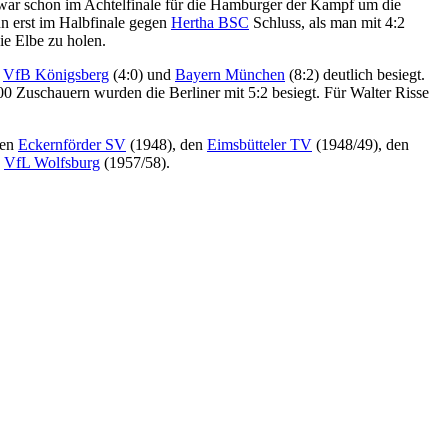
f war schon im Achtelfinale für die Hamburger der Kampf um die
n erst im Halbfinale gegen
Hertha BSC
Schluss, als man mit 4:2
ie Elbe zu holen.
,
VfB Königsberg
(4:0) und
Bayern München
(8:2) deutlich besiegt.
00 Zuschauern wurden die Berliner mit 5:2 besiegt. Für Walter Risse
den
Eckernförder SV
(1948), den
Eimsbütteler TV
(1948/49), den
n
VfL Wolfsburg
(1957/58).