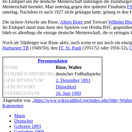
Im Endspiel um die deutsche Meisterschaft unterlagen die Hamburge
Meisterschaft beendet. Man unterlag gegen den späteren Finalisten
FS
unterlag. Nachdem es auch 1927 nicht geklappt hatte, gelang es den 
Die sichere Abwehr um Risse,
Albert Beier
und Torwart
Wilhelm Bl
Im Endspiel stand man dann den Spielern von Hertha BSC gegenüber, d
blieb es allerdings die einzige deutsche Meisterschaft, die er erringen 
Noch als 50jähriger war Risse aktiv, auch wenn er nur noch ein einzi
Harburger TB
(1949/50), den
FC St. Pauli
(1951/52 oder 1950-52),
C
Personendaten
NAME
Risse, Walter
KURZBESCHREIBUNG
deutscher Fußballspieler
GEBURTSDATUM
2. Dezember
1893
GEBURTSORT
Düsseldorf
STERBEDATUM
16. Juni
1969
Abgerufen von „
https://www.wikiwaldhof.org/index.php?title=Walt
Kategorien
:
Mann
Deutscher
Geboren 1893
Gestorben 1969