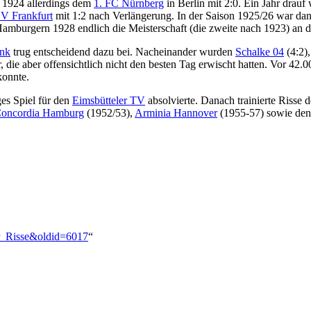
r 1924 allerdings dem
1. FC Nürnberg
in Berlin mit 2:0. Ein Jahr drau
V Frankfurt
mit 1:2 nach Verlängerung. In der Saison 1925/26 war dan
Hamburgern 1928 endlich die Meisterschaft (die zweite nach 1923) an d
unk
trug entscheidend dazu bei. Nacheinander wurden
Schalke 04
(4:2)
ie aber offensichtlich nicht den besten Tag erwischt hatten. Vor 42.0
konnte.
ges Spiel für den
Eimsbütteler TV
absolvierte. Danach trainierte Risse 
oncordia Hamburg
(1952/53),
Arminia Hannover
(1955-57) sowie de
er_Risse&oldid=6017
“