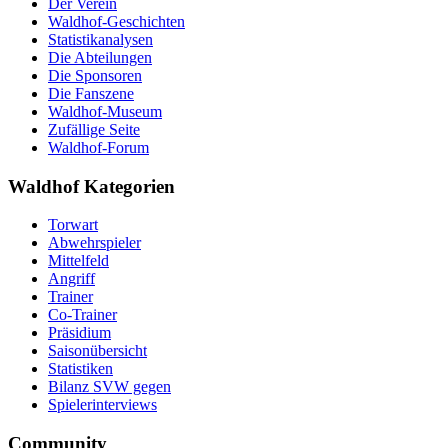
Der Verein
Waldhof-Geschichten
Statistikanalysen
Die Abteilungen
Die Sponsoren
Die Fanszene
Waldhof-Museum
Zufällige Seite
Waldhof-Forum
Waldhof Kategorien
Torwart
Abwehrspieler
Mittelfeld
Angriff
Trainer
Co-Trainer
Präsidium
Saisonübersicht
Statistiken
Bilanz SVW gegen
Spielerinterviews
Community