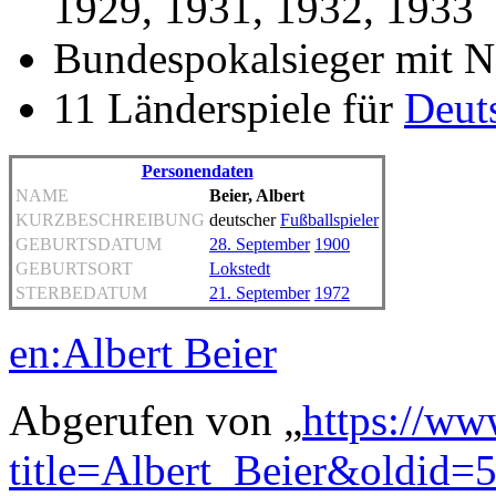
1929, 1931, 1932, 1933
Bundespokalsieger mit N
11 Länderspiele für
Deut
Personendaten
NAME
Beier, Albert
KURZBESCHREIBUNG
deutscher
Fußballspieler
GEBURTSDATUM
28. September
1900
GEBURTSORT
Lokstedt
STERBEDATUM
21. September
1972
en:Albert Beier
Abgerufen von „
https://ww
title=Albert_Beier&oldid=