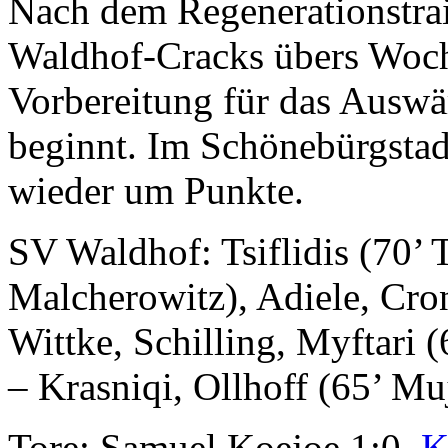
Nach dem Regenerationstr
Waldhof-Cracks übers Woch
Vorbereitung für das Auswä
beginnt. Im Schönebürgstad
wieder um Punkte.
SV Waldhof: Tsiflidis (70’
Malcherowitz), Adiele, Cro
Wittke, Schilling, Myftari (
– Krasniqi, Ollhoff (65’ Mu
Tore: Samuel Koejoe 1:0,
K