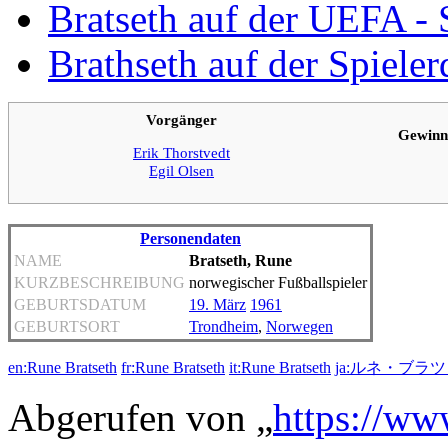
Bratseth auf der UEFA - 
Brathseth auf der Spiele
Vorgänger
Gewinn
Erik Thorstvedt
Egil Olsen
Personendaten
NAME
Bratseth, Rune
KURZBESCHREIBUNG
norwegischer Fußballspieler
GEBURTSDATUM
19. März
1961
GEBURTSORT
Trondheim
,
Norwegen
en:Rune Bratseth
fr:Rune Bratseth
it:Rune Bratseth
ja:ルネ・ブラ
Abgerufen von „
https://ww