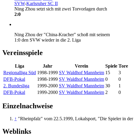
SVW
-
Karlsruher SC II
Ning Zhou
setzt sich mit zwei Torvorlagen durch
2:0
Ning Zhou
der "China-Kracher" schoß mit seinem
1:0 den SVW wieder in die 2. Liga
Vereinsspiele
Liga
Jahr
Verein
Spiele
Tore
Regionalliga Süd
1998-1999
SV Waldhof Mannheim
15
3
DFB-Pokal
1998-1999
SV Waldhof Mannheim
0
0
2. Bundesliga
1999-2000
SV Waldhof Mannheim
30
1
DFB-Pokal
1999-2000
SV Waldhof Mannheim
2
0
Einzelnachweise
↑
"Rheinpfalz" vom 22.5.1999, Lokalsport, "Die Spieler in der 
Weblinks