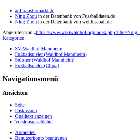
auf transfermarkt.de
Ning Zhou
in der Datenbank von Fussballdaten.de
Ning Zhou
in der Datenbank von weltfussball.de
Abgerufen von „
https://www.wikiwaldhof.org/index.php?title=Nin
Kategorien
:
SV Waldhof Mannheim
Fußballspieler (Waldhof Mannheim)
Stürmer (Waldhof Mannheim)
Fußballspieler (China)
Navigationsmenü
Ansichten
Seite
Diskussion
Quelltext anzeigen
Versionsgeschichte
Anmelden
Benutzerkonto beantragen