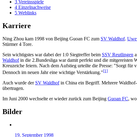
3
Vereinsspiele
4
Einzelnachweise
5
Weblinks
Karriere
Ning Zhou kam 1998 von Beijing Guoan FC zum
SV Waldhof
.
Uwe 
Stürmer 4 Tore.
Sein wichtigstes war dabei der 1:0 Siegtreffer beim
SSV Reutlingen
a
Waldhof
in die 2.Bundesliga war damit perfekt und die mitgereisten 
Kreuzeiche feiern. Nach dem Aufstieg urteilte die Presse: "Sorgt für 
[1]
Dennoch im neuen Jahr eine wichtige Verstärkung."
Auch wurde der
SV Waldhof
in China ein Begriff. Mehrere Waldhof-
übertragen.
Im Juni 2000 wechselte er wieder zurück zum Beijing
Guoan FC
, wo
Bilder
19. September
1998