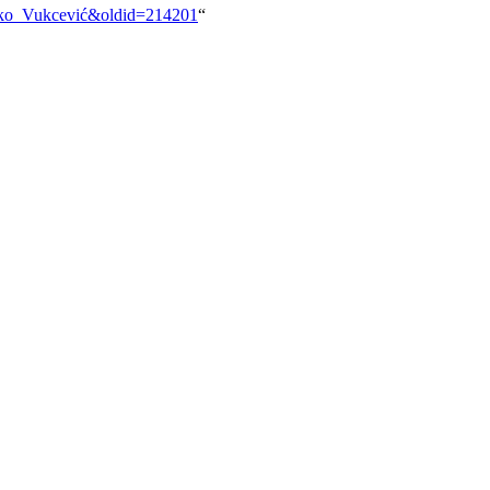
enko_Vukcević&oldid=214201
“