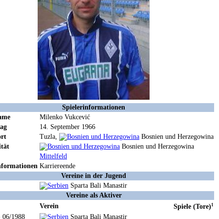
Spielerinformationen
Name
Milenko Vukcević
tag
14. September 1966
rt
Tuzla,
Bosnien und Herzegowina
ität
Bosnien und Herzegowina
Mittelfeld
nformationen
Karriereende
Vereine in der Jugend
Sparta Bali Manastir
Vereine als Aktiver
Verein
1
Spiele (Tore)
- 06/1988
Sparta Bali Manastir