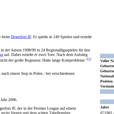
ur beim
Degerfors IF
. Er spielte in 149 Spielen und erzielte
n der Saison 1998/99 in 24 Regionalligaspielen für den
ga
auf. Dabei erzielte er zwei Tore. Nach dem Aufstieg
[1]
em nicht der große Regisseur. Hatte lange Knieprobleme."
Voller 
Geburts
Geburtso
 nach einem Stop in Polen - bei verschiedenen
National
Position
Vereinsi
 Jahr 2006.
Jahre
erfors IF, der in der Premier League auf einem
t sechs Siegen und dem achten Tabellenplatz.
07/1983 