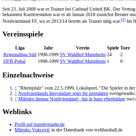
Seit 23. Juli 2008 war er Trainer bei Carlstad United BK. Der Vertrag
bekannten Karrierestation war er ab Januar 2018 zunächst Berater un
[2]
Nordvärmland FF, wo er 2013/14 bereits als Trainer tätig war.
Im No
Vereinsspiele
Liga
Jahr
Verein
Spiele
Tore
Regionalliga Süd
1998-1999
SV Waldhof Mannheim
24
2
DFB-Pokal
1998-1999
SV Waldhof Mannheim
1
0
Einzelnachweise
↑
"Rheinpfalz" vom 22.5.1999, Lokalsport, "Die Spieler in der 
↑
Nordvärmlands återvändare redo för premiären
sverigesradio
↑
Milenko lämnar Nordvärmland - här är hans efterträdare
nwt.s
Weblinks
Profil auf transfermarkt.de
Milenko Vukcević
in der Datenbank von weltfussball.de