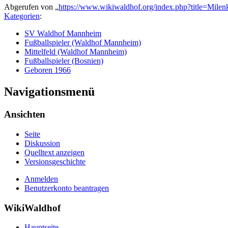
Abgerufen von „
https://www.wikiwaldhof.org/index.php?title=Mil
Kategorien
:
SV Waldhof Mannheim
Fußballspieler (Waldhof Mannheim)
Mittelfeld (Waldhof Mannheim)
Fußballspieler (Bosnien)
Geboren 1966
Navigationsmenü
Ansichten
Seite
Diskussion
Quelltext anzeigen
Versionsgeschichte
Anmelden
Benutzerkonto beantragen
WikiWaldhof
Hauptseite