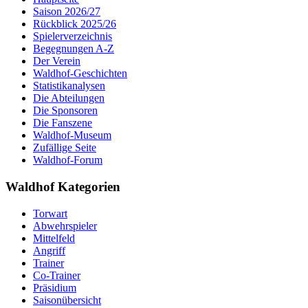
Saison 2026/27
Rückblick 2025/26
Spielerverzeichnis
Begegnungen A-Z
Der Verein
Waldhof-Geschichten
Statistikanalysen
Die Abteilungen
Die Sponsoren
Die Fanszene
Waldhof-Museum
Zufällige Seite
Waldhof-Forum
Waldhof Kategorien
Torwart
Abwehrspieler
Mittelfeld
Angriff
Trainer
Co-Trainer
Präsidium
Saisonübersicht