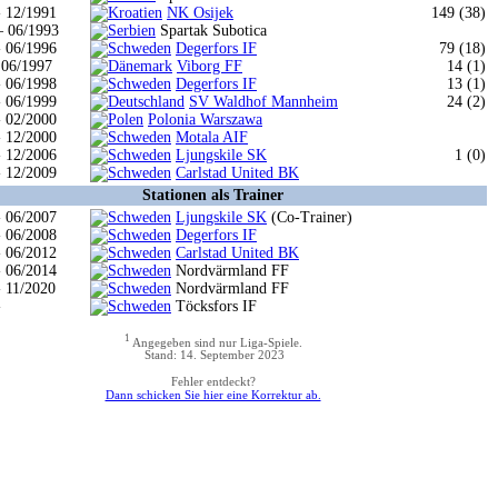
- 12/1991
NK Osijek
149 (38)
– 06/1993
Spartak Subotica
- 06/1996
Degerfors IF
79 (18)
 06/1997
Viborg FF
14 (1)
- 06/1998
Degerfors IF
13 (1)
- 06/1999
SV Waldhof Mannheim
24 (2)
- 02/2000
Polonia Warszawa
- 12/2000
Motala AIF
- 12/2006
Ljungskile SK
1 (0)
- 12/2009
Carlstad United BK
Stationen als Trainer
- 06/2007
Ljungskile SK
(Co-Trainer)
- 06/2008
Degerfors IF
- 06/2012
Carlstad United BK
- 06/2014
Nordvärmland FF
- 11/2020
Nordvärmland FF
-
Töcksfors IF
1
Angegeben sind nur Liga-Spiele.
Stand: 14. September 2023
Fehler entdeckt?
Dann schicken Sie hier eine Korrektur ab.