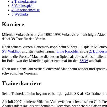
2
Trainerkarriere
3
Vereinsspiele
4
Einzelnachweise
5
Weblinks
Karriere
Milenko Vukcević war von 1992-1998 Vukcevic ein wichtiger Akte
dabei 38 Tore für den Verein.
Nach seinem kurzen Dänemarkstopp beim Viborg FF spielte Milenko i
SV Waldhof
und stieg unter Trainer
Uwe Rapolder
in die
2. Bundesli
urteilte die Presse: "Machte die besten Spiele als Joker. Alles in all
Im Pokal war der Mittelfeldspieler zweimal für den
SVW
am Ball.
Nach nur einem Jahr verließ Vukcević Mannheim wieder und spielte -
schwedischen Vereinen.
Trainerkarriere
Seine Trainerlaufbahn begann er bei Ljungskile SK als Co-Trainer im
Ab Juli 2007 trainierte Milenko Vukcević den schwedischen Club Deg
Abstiegsplatz lag, als er übernahm. Degerfors beendete die Saison mi