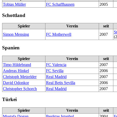
Tobias Müller
FC Schaffhausen
2005
Schottland
Spieler
Verein
seit
S
Simon Mensing
FC Motherwell
2007
(
Spanien
Spieler
Verein
seit
Timo Hildebrand
FC Valencia
2007
Andreas Hinkel
FC Sevilla
2006
Christoph Metzelder
Real Madrid
2007
David Odonkor
Real Betis Sevilla
2006
Christopher Schorch
Real Madrid
2007
Türkei
Spieler
Verein
seit
Mustafa Dogan
Beşiktaş Istanbul
2004
F