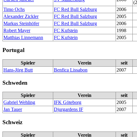
(
Timo Ochs
FC Red Bull Salzburg
2006
Alexander Zickler
FC Red Bull Salzburg
2005
Markus Steinhöfer
FC Red Bull Salzburg
2006
Robert Mayer
FC Kufstein
1998
Matthias Linnemann
FC Kufstein
2005
Portugal
Spieler
Verein
seit
Hans-Jörg Butt
Benfica Lissabon
2007
Schweden
Spieler
Verein
seit
Gabriel Wehling
IFK Göteborg
2005
Jan Tauer
Djurgardens IF
2007
Schweiz
Spieler
Verein
seit