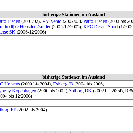
bisherige Stationen im Ausland
atro Eisden
(2001/02),
VV Venlo
(2002/03),
Patro Eisden
(2003 bis 20
oninklijke Heusden-Zolder
(2005-12/2005),
KFC Dessel Sport
(1/2006
ierse SK
(2006-12/2006)
bisherige Stationen im Ausland
C Horsens
(2000 bis 2004),
Esbjerg fB
(2004 bis 2006)
yngby Kopenhagen
(2000 bis 2002),
Aalborg BK
(2002 bis 2004), Brö
2004 bis 12/2006)
iborg FF
(2002 bis 2004)