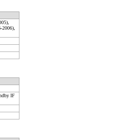
005),
-2006),
ndby IF