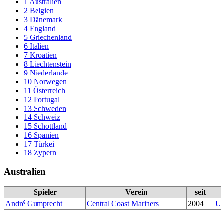
1
Australien
2
Belgien
3
Dänemark
4
England
5
Griechenland
6
Italien
7
Kroatien
8
Liechtenstein
9
Niederlande
10
Norwegen
11
Österreich
12
Portugal
13
Schweden
14
Schweiz
15
Schottland
16
Spanien
17
Türkei
18
Zypern
Australien
Spieler
Verein
seit
André Gumprecht
Central Coast Mariners
2004
U