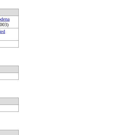
dena
003)
ied