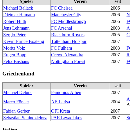
Spieler
Verein
seit
Michael Ballack
FC Chelsea
2006
Dietmar Hamann
Manchester City
2006
N
Robert Huth
FC Middlesbrough
2006
F
Jens Lehmann
FC Arsenal
2003
A
Sergio Peter
Blackburn Rovers
2005
C
Kevin-Prince Boateng
Tottenham Hotspur
2007
Moritz Volz
FC Fulham
2003
F
Eugen Bopp
Crewe Alexandra
2007
R
Felix Bastians
Nottingham Forest
2007
F
Griechenland
Spieler
Verein
seit
Michael Delura
Panionios Athen
2007
A
Marco Förster
AE Larisa
2004
A
Fabian Gerber
OFI Kreta
2007
Sebastian Schindzielorz
PAE Levadiakos
2007
S
Italien