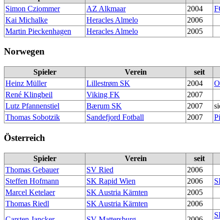
Simon Cziommer
AZ Alkmaar
2004
F
Kai Michalke
Heracles Almelo
2006
Martin Pieckenhagen
Heracles Almelo
2005
Norwegen
Spieler
Verein
seit
Heinz Müller
Lillestrøm SK
2004
O
René Klingbeil
Viking FK
2007
Lutz Pfannenstiel
Bærum SK
2007
s
Thomas Sobotzik
Sandefjord Fotball
2007
P
Österreich
Spieler
Verein
seit
Thomas Gebauer
SV Ried
2006
Steffen Hofmann
SK Rapid Wien
2006
S
Marcel Ketelaer
SK Austria Kärnten
2005
Thomas Riedl
SK Austria Kärnten
2006
S
Carsten Jancker
SV Mattersburg
2006