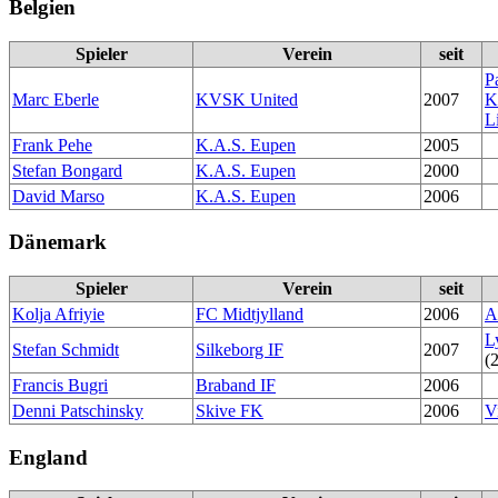
Belgien
Spieler
Verein
seit
P
Marc Eberle
KVSK United
2007
K
L
Frank Pehe
K.A.S. Eupen
2005
Stefan Bongard
K.A.S. Eupen
2000
David Marso
K.A.S. Eupen
2006
Dänemark
Spieler
Verein
seit
Kolja Afriyie
FC Midtjylland
2006
A
L
Stefan Schmidt
Silkeborg IF
2007
(
Francis Bugri
Braband IF
2006
Denni Patschinsky
Skive FK
2006
V
England