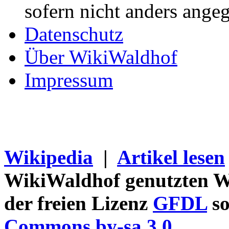
sofern nicht anders ange
Datenschutz
Über WikiWaldhof
Impressum
Wikipedia
|
Artikel lesen
WikiWaldhof genutzten Wi
der freien Lizenz
GFDL
so
Commons by-sa 3.0