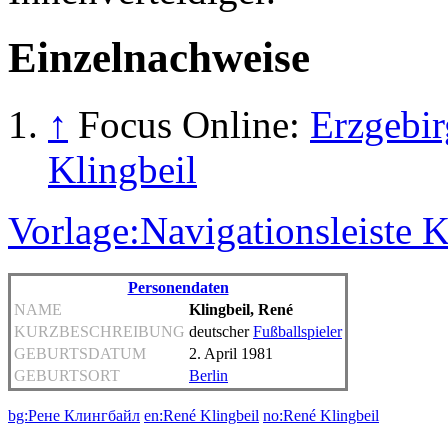
Einzelnachweise
↑
Focus Online:
Erzgebir
Klingbeil
Vorlage:Navigationsleiste 
Personendaten
NAME
Klingbeil, René
KURZBESCHREIBUNG
deutscher
Fußballspieler
GEBURTSDATUM
2. April 1981
GEBURTSORT
Berlin
bg:Рене Клингбайл
en:René Klingbeil
no:René Klingbeil