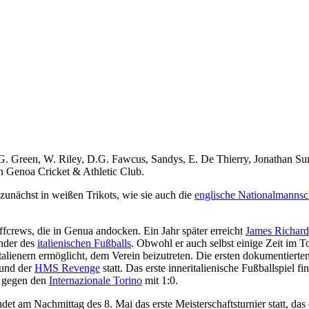
G. Green, W. Riley, D.G. Fawcus, Sandys, E. De Thierry, Jonathan Su
n Genoa Cricket & Athletic Club.
n zunächst in weißen Trikots, wie sie auch die
englische Nationalmannsc
ffcrews, die in Genua andocken. Ein Jahr später erreicht
James Richard
ünder des
italienischen Fußballs
. Obwohl er auch selbst einige Zeit im 
talienern ermöglicht, dem Verein beizutreten. Die ersten dokumentierte
und der
HMS Revenge
statt. Das erste inneritalienische Fußballspiel fi
z gegen den
Internazionale Torino
mit 1:0.
det am Nachmittag des 8. Mai das erste Meisterschaftsturnier statt, das