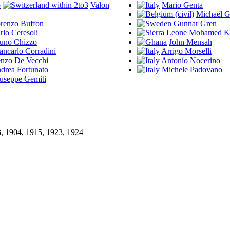
Valon
Mario Genta
Michaël G
renzo Buffon
Gunnar Gren
rlo Ceresoli
Mohamed Ka
uno Chizzo
John Mensah
ancarlo Corradini
Arrigo Morselli
nzo De Vecchi
Antonio Nocerino
drea Fortunato
Michele Padovano
useppe Gemiti
3, 1904, 1915, 1923, 1924