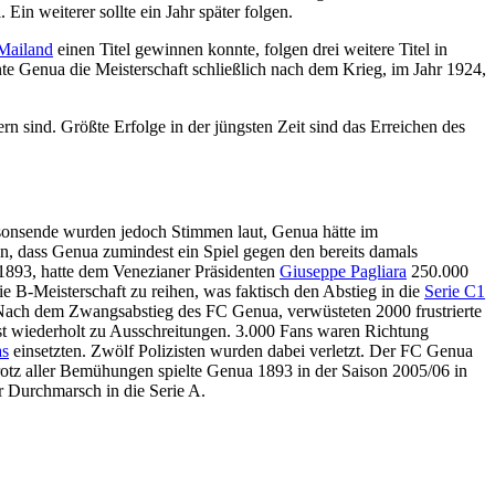
Ein weiterer sollte ein Jahr später folgen.
Mailand
einen Titel gewinnen konnte, folgen drei weitere Titel in
te Genua die Meisterschaft schließlich nach dem Krieg, im Jahr 1924,
ern sind. Größte Erfolge in der jüngsten Zeit sind das Erreichen des
isonsende wurden jedoch Stimmen laut, Genua hätte im
 an, dass Genua zumindest ein Spiel gegen den bereits damals
1893, hatte dem Venezianer Präsidenten
Giuseppe Pagliara
250.000
ie B-Meisterschaft zu reihen, was faktisch den Abstieg in die
Serie C1
Nach dem Zwangsabstieg des FC Genua, verwüsteten 2000 frustrierte
t wiederholt zu Ausschreitungen. 3.000 Fans waren Richtung
as
einsetzten. Zwölf Polizisten wurden dabei verletzt. Der FC Genua
rotz aller Bemühungen spielte Genua 1893 in der Saison 2005/06 in
 Durchmarsch in die Serie A.