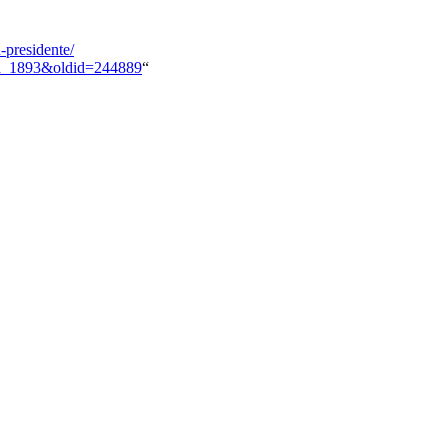
-presidente/
nua_1893&oldid=244889
“