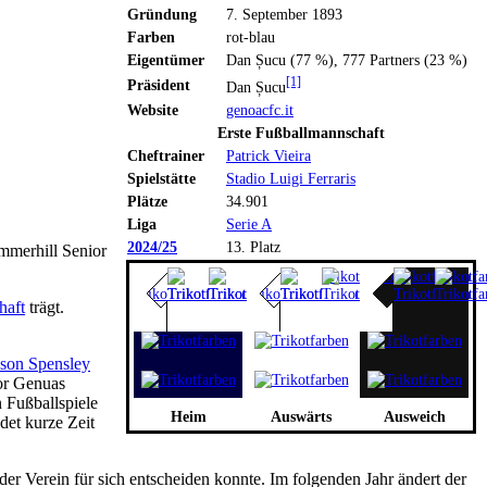
Gründung
7. September 1893
Farben
rot-blau
Eigentümer
Dan Șucu (77 %), 777 Partners (23 %)
[1]
Präsident
Dan Șucu
Website
genoacfc.it
Erste Fußballmannschaft
Cheftrainer
Patrick Vieira
Spielstätte
Stadio Luigi Ferraris
Plätze
34.901
Liga
Serie A
2024/25
13. Platz
mmerhill Senior
Trikotfarben
Trikotfarben
Trikotfarben
Trikotfa
haft
trägt.
son Spensley
Tor Genuas
n Fußballspiele
Heim
Auswärts
Ausweich
ndet kurze Zeit
 der Verein für sich entscheiden konnte. Im folgenden Jahr ändert der