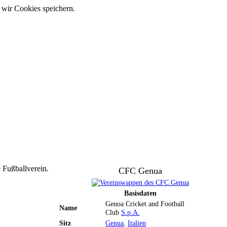
 wir Cookies speichern.
e Fußballverein.
CFC Genua
Basisdaten
Genoa Cricket and Football
Name
Club
S.p.A.
Sitz
Genua
,
Italien