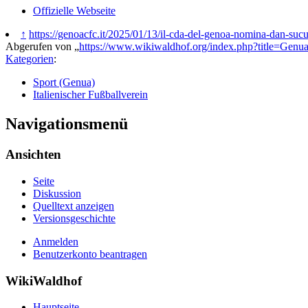
Offizielle Webseite
↑
https://genoacfc.it/2025/01/13/il-cda-del-genoa-nomina-dan-sucu
Abgerufen von „
https://www.wikiwaldhof.org/index.php?title=Ge
Kategorien
:
Sport (Genua)
Italienischer Fußballverein
Navigationsmenü
Ansichten
Seite
Diskussion
Quelltext anzeigen
Versionsgeschichte
Anmelden
Benutzerkonto beantragen
WikiWaldhof
Hauptseite