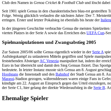
Club den Namen in
Genoa Cricket & Football Club
und löscht dabei 
Seit 1901 spielt Genua in den charakteristischen blau-rot gestreiften
Folge. Wenig glücklich verlaufen die nächsten Jahre: Der 7. Meistertit
erringen. Erster und letzter Pokalsieg ist ebenfalls bis heute der
Italie
In der jüngeren Geschichte verbrachte Genua die meisten Spielzeiten 
vierten Platzes in der Serie A sowie das Erreichen des
UEFA Cup
-Sem
Spielmanipulationen und Zwangsabstieg 2005
Zur Saison 2005/06 sollte Genua eigentlich wieder in der
Serie A
spie
Aufstiegskampf zu unlauteren Mitteln gegriffen und Spiele manipulier
feststehenden Absteiger
AC Venezia
manipuliert hat, indem der erreic
Euro in bar überreicht und damit den Sieg Genuas fixiert. Das Sportge
bedeutete. In letzter Instanz musste sich Genua am 8. August geschla
Hooligans
die Innenstadt und den
Bahnhof
der Stadt Genua am 8. Aug
Marassi
-Stadion gezogen, währenddessen waren einige Fans in Gefech
kündigte am 22. August an Einspruch gegen das Urteil einzulegen, no
der Serie C1, hier gelang der direkte Wiederaufstieg in die
Serie B
. A
Ehemalige Spieler