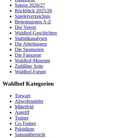
Saison 2026/27
Rückblick 2025/26
Spielerverzeichnis
Begegnungen A-Z
Der Verein
Waldhof-Geschichten
Statistikanalysen
Die Abteilungen
Die Sponsoren
Die Fanszene
Waldhof-Museum
Zufällige Seite
Waldhof-Forum
Waldhof Kategorien
Torwart
Abwehrspieler
Mittelfeld
Angriff
Trainer
Co-Trainer
Präsidium
Saisonübersicht