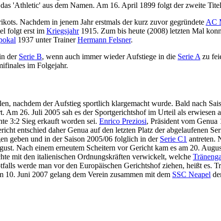
das 'Athletic' aus dem Namen. Am 16. April 1899 folgt der zweite Titel. 
 Trikots. Nachdem in jenem Jahr erstmals der kurz zuvor gegründete
AC 
el folgt erst im
Kriegsjahr
1915. Zum bis heute (2008) letzten Mal konn
npokal
1937 unter Trainer
Hermann Felsner
.
in der
Serie B
, wenn auch immer wieder Aufstiege in die
Serie A
zu fei
ifinales im Folgejahr.
len, nachdem der Aufstieg sportlich klargemacht wurde. Bald nach Sa
t. Am 26. Juli 2005 sah es der Sportgerichtshof im Urteil als erwiesen
hte 3:2 Sieg erkauft worden sei.
Enrico Preziosi
, Präsident vom Genua 
richt entschied daher Genua auf den letzten Platz der abgelaufenen Ser
gen geben und in der Saison 2005/06 folglich in der
Serie C1
antreten. 
ust. Nach einem erneutem Scheitern vor Gericht kam es am 20. Augus
te mit den italienischen Ordnungskräften verwickelt, welche
Träneng
tfalls werde man vor den Europäischen Gerichtshof ziehen, heißt es. T
m 10. Juni 2007 gelang dem Verein zusammen mit dem
SSC Neapel
der