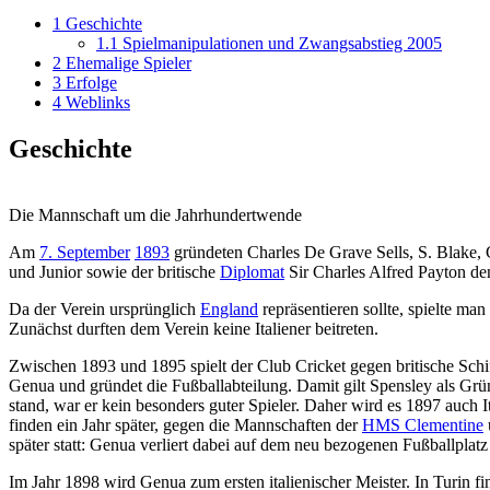
1
Geschichte
1.1
Spielmanipulationen und Zwangsabstieg 2005
2
Ehemalige Spieler
3
Erfolge
4
Weblinks
Geschichte
Die Mannschaft um die Jahrhundertwende
Am
7. September
1893
gründeten Charles De Grave Sells, S. Blake, 
und Junior sowie der britische
Diplomat
Sir Charles Alfred Payton de
Da der Verein ursprünglich
England
repräsentieren sollte, spielte ma
Zunächst durften dem Verein keine Italiener beitreten.
Zwischen 1893 und 1895 spielt der Club Cricket gegen britische Schi
Genua und gründet die Fußballabteilung. Damit gilt Spensley als Gr
stand, war er kein besonders guter Spieler. Daher wird es 1897 auch I
finden ein Jahr später, gegen die Mannschaften der
HMS Clementine
später statt: Genua verliert dabei auf dem neu bezogenen Fußballplat
Im Jahr 1898 wird Genua zum ersten italienischer Meister. In Turin fin