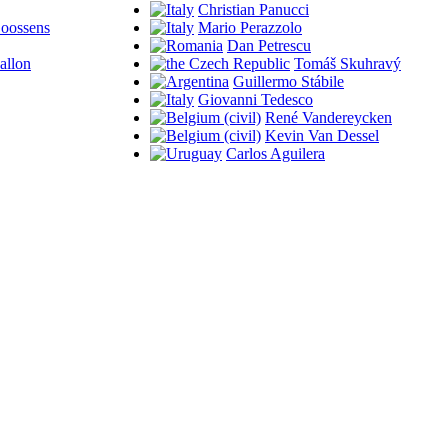
Christian Panucci
oossens
Mario Perazzolo
Dan Petrescu
llon
Tomáš Skuhravý
Guillermo Stábile
Giovanni Tedesco
René Vandereycken
Kevin Van Dessel
Carlos Aguilera