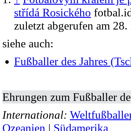
střídá Rosického
fotbal.i
zuletzt abgerufen am 28
siehe auch:
Fußballer des Jahres (Ts
Ehrungen zum Fußballer de
International:
Weltfußballe
Ozeanien
|
Südamerika