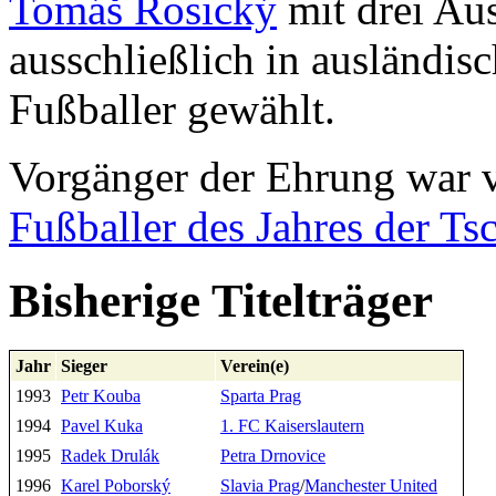
Tomáš Rosický
mit drei Au
ausschließlich in ausländis
Fußballer gewählt.
Vorgänger der Ehrung war 
Fußballer des Jahres der T
Bisherige Titelträger
Jahr
Sieger
Verein(e)
1993
Petr Kouba
Sparta Prag
1994
Pavel Kuka
1. FC Kaiserslautern
1995
Radek Drulák
Petra Drnovice
1996
Karel Poborský
Slavia Prag
/
Manchester United