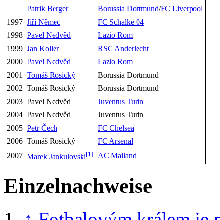
Patrik Berger
Borussia Dortmund
/
FC Liverpool
1997
Jiří Němec
FC Schalke 04
1998
Pavel Nedvěd
Lazio Rom
1999
Jan Koller
RSC Anderlecht
2000
Pavel Nedvěd
Lazio Rom
2001
Tomáš Rosický
Borussia Dortmund
2002
Tomáš Rosický
Borussia Dortmund
2003
Pavel Nedvěd
Juventus Turin
2004
Pavel Nedvěd
Juventus Turin
2005
Petr Čech
FC Chelsea
2006
Tomáš Rosický
FC Arsenal
[1]
2007
AC Mailand
Marek Jankulovski
Einzelnachweise
↑
Fotbalovým králem je p