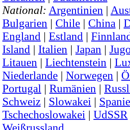
National:
Argentinien
|
Aust
Bulgarien
|
Chile
|
China
|
D
England
|
Estland
|
Finnlan
Island
|
Italien
|
Japan
|
Jugo
Litauen
|
Liechtenstein
|
Lu
Niederlande
|
Norwegen
|
Ö
Portugal
|
Rumänien
|
Russ
Schweiz
|
Slowakei
|
Spani
Tschechoslowakei
|
UdSSR
Weißrussland