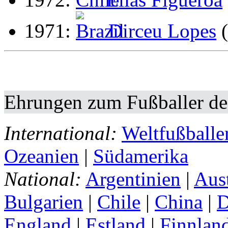
1971:
Dirceu Lopes
(
Ehrungen zum Fußballer de
International:
Weltfußballe
Ozeanien
|
Südamerika
National:
Argentinien
|
Aust
Bulgarien
|
Chile
|
China
|
D
England
|
Estland
|
Finnlan