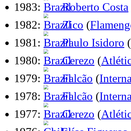
1983:
Roberto Costa
1982:
Zico
(
Flameng
1981:
Paulo Isidoro
(
1980:
Cerezo
(
Atléti
1979:
Falcão
(
Intern
1978:
Falcão
(
Intern
1977:
Cerezo
(
Atléti