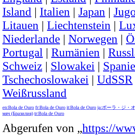
Island
|
Italien
|
Japan
|
Jugo
Litauen
|
Liechtenstein
|
Lu
Niederlande
|
Norwegen
|
Ö
Portugal
|
Rumänien
|
Russ
Schweiz
|
Slowakei
|
Spani
Tschechoslowakei
|
UdSSR
Weißrussland
en:Bola de Ouro
fr:Bola de Ouro
it:Bola de Ouro
ja:ボーラ・ジ・
мяч (Бразилия)
tr:Bola de Ouro
Abgerufen von „
https://ww