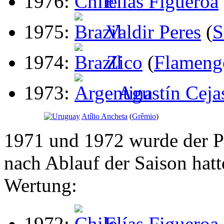
1976:
Elías Figueroa
1975:
Valdir Peres
(
S
1974:
Zico
(
Flameng
1973:
Agustín Ceja
Atílio Ancheta
(
Grêmio
)
1971 und 1972 wurde der Pr
nach Ablauf der Saison hatt
Wertung:
1972:
Elías Figueroa