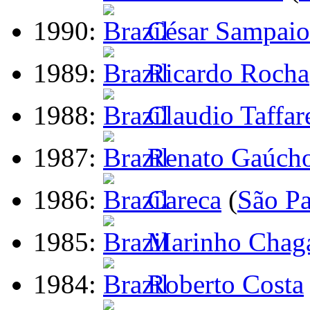
1990:
César Sampaio
1989:
Ricardo Rocha
1988:
Claudio Taffar
1987:
Renato Gaúch
1986:
Careca
(
São P
1985:
Marinho Chag
1984:
Roberto Costa