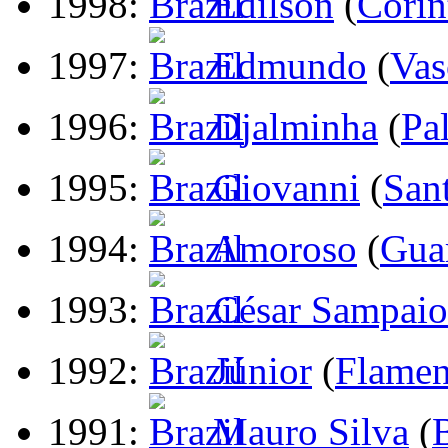
1998:
Edilson
(
Corin
1997:
Edmundo
(
Vas
1996:
Djalminha
(
Pa
1995:
Giovanni
(
San
1994:
Amoroso
(
Gua
1993:
César Sampaio
1992:
Júnior
(
Flame
1991:
Mauro Silva
(