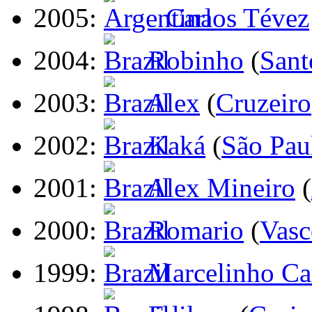
2005:
Carlos Tévez
2004:
Robinho
(
Sant
2003:
Alex
(
Cruzeiro
2002:
Kaká
(
São Pau
2001:
Alex Mineiro
(
2000:
Romario
(
Vasc
1999:
Marcelinho Ca