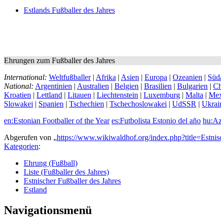
Estlands Fußballer des Jahres
Ehrungen zum Fußballer des Jahres
International:
Weltfußballer
|
Afrika
|
Asien
|
Europa
|
Ozeanien
|
Süd
National:
Argentinien
|
Australien
|
Belgien
|
Brasilien
|
Bulgarien
|
Ch
Kroatien
|
Lettland
|
Litauen
|
Liechtenstein
|
Luxemburg
|
Malta
|
Mex
Slowakei
|
Spanien
|
Tschechien
|
Tschechoslowakei
|
UdSSR
|
Ukrai
en:Estonian Footballer of the Year
es:Futbolista Estonio del año
hu:Az
Abgerufen von „
https://www.wikiwaldhof.org/index.php?title=Estn
Kategorien
:
Ehrung (Fußball)
Liste (Fußballer des Jahres)
Estnischer Fußballer des Jahres
Estland
Navigationsmenü