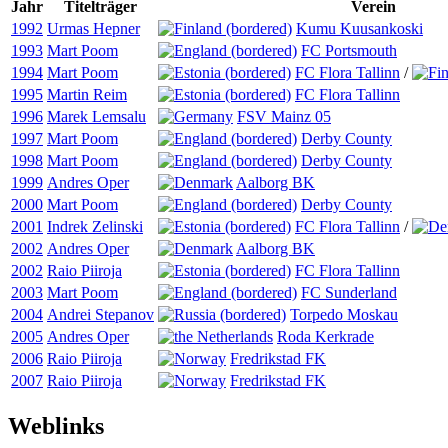
Jahr
Titelträger
Verein
1992
Urmas Hepner
Kumu Kuusankoski
1993
Mart Poom
FC Portsmouth
1994
Mart Poom
FC Flora Tallinn
/
1995
Martin Reim
FC Flora Tallinn
1996
Marek Lemsalu
FSV Mainz 05
1997
Mart Poom
Derby County
1998
Mart Poom
Derby County
1999
Andres Oper
Aalborg BK
2000
Mart Poom
Derby County
2001
Indrek Zelinski
FC Flora Tallinn
/
2002
Andres Oper
Aalborg BK
2002
Raio Piiroja
FC Flora Tallinn
2003
Mart Poom
FC Sunderland
2004
Andrei Stepanov
Torpedo Moskau
2005
Andres Oper
Roda Kerkrade
2006
Raio Piiroja
Fredrikstad FK
2007
Raio Piiroja
Fredrikstad FK
Weblinks