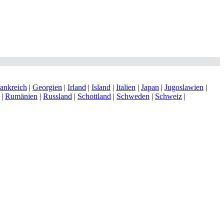
ankreich
|
Georgien
|
Irland
|
Island
|
Italien
|
Japan
|
Jugoslawien
|
|
Rumänien
|
Russland
|
Schottland
|
Schweden
|
Schweiz
|