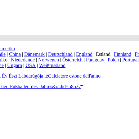
amerika
ile
|
China
|
Dänemark
|
Deutschland
|
England
|
Estland
|
Finnland
|
Fr
iko
|
Niederlande
|
Norwegen
|
Österreich
|
Paraguay
|
Polen
|
Portugal
ne
|
Ungarn
|
USA
|
Weißrussland
 Év Észt Labdarúgója
it:Calciatore estone dell'anno
ischer_Fußballer_des_Jahres&oldid=58537
“