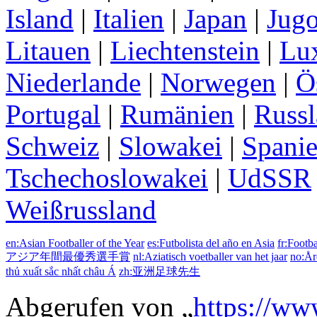
Island
|
Italien
|
Japan
|
Jugo
Litauen
|
Liechtenstein
|
Lu
Niederlande
|
Norwegen
|
Ö
Portugal
|
Rumänien
|
Russ
Schweiz
|
Slowakei
|
Spani
Tschechoslowakei
|
UdSSR
Weißrussland
en:Asian Footballer of the Year
es:Futbolista del año en Asia
fr:Footba
アジア年間最優秀選手賞
nl:Aziatisch voetballer van het jaar
no:Åre
thủ xuất sắc nhất châu Á
zh:亚洲足球先生
Abgerufen von „
https://ww