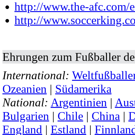
http://www.the-afc.com/e
http://www.soccerking.c
Ehrungen zum Fußballer de
International:
Weltfußballe
Ozeanien
|
Südamerika
National:
Argentinien
|
Aust
Bulgarien
|
Chile
|
China
|
D
England
|
Estland
|
Finnlan