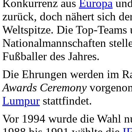
Konkurrenz aus
Europa
un
zurück, doch nähert sich der
Weltspitze. Die Top-Teams u
Nationalmannschaften stell
Fußballer des Jahres.
Die Ehrungen werden im Ra
Awards Ceremony
vorgenomm
Lumpur
stattfindet.
Vor 1994 wurde die Wahl nur
1988 bis 1991 wählte die
I