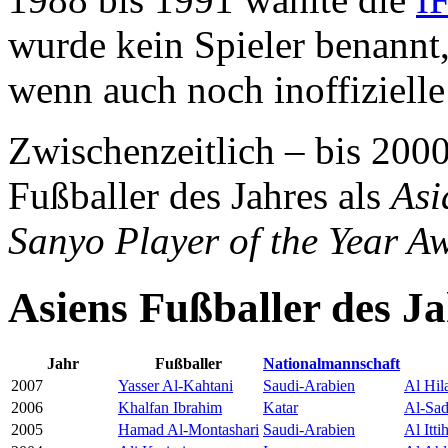
wurde kein Spieler benannt,
wenn auch noch inoffiziell
Zwischenzeitlich – bis 2000
Fußballer des Jahres als
Asi
Sanyo Player of the Year A
Asiens Fußballer des Ja
Jahr
Fußballer
Nationalmannschaft
2007
Yasser Al-Kahtani
Saudi-Arabien
Al Hil
2006
Khalfan Ibrahim
Katar
Al-Sa
2005
Hamad Al-Montashari
Saudi-Arabien
Al Itti