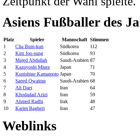
Zeitpunkt der Wahl spielte.
Asiens Fußballer des J
Platz
Spieler
Mannschaft
Stimmen
1
Cha Bum-kun
Südkorea
112
2
Kim Joo-sung
Südkorea
93
3
Majed Abdullah
Saudi-Arabien
87
4
Kazuyoshi Miura
Japan
71
5
Kunishige Kamamoto
Japan
70
6
Saeed Owairan
Saudi-Arabien
68
7
Ali Daei
Iran
64
8
Khodadad Azizi
Iran
59
9
Ahmed Radhi
Irak
48
10
Karim Bagheri
Iran
47
Weblinks