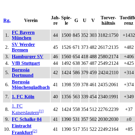
Jah-
Spie-
Torver-
Tordiff
Rg.
Verein
G
U
V
re
le
hältnis
renz
FC Bayern
1.
44
1500
845
352
303
3182:1750
+1432
München
SV Werder
2.
45
1526
671
373
482
2617:2135
+482
Bremen
3.
Hamburger SV
46
1560
654
418
488
2580:2174
+406
4.
VfB Stuttgart
44
1492
638
367
487
2549:2124
+425
Borussia
5.
42
1424
586
379
459
2424:2110
+314
Dortmund
Borussia
6.
41
1398
559
378
461
2435:2061
+374
Mönchengladbach
7.
1. FC Köln
40
1356
563
339
454
2340:1991
+349
1. FC
8.
42
1424
558
354
512
2276:2239
+37
[1]
Kaiserslautern
9.
FC Schalke 04
41
1390
531
357
502
2030:2030
±0
Eintracht
10.
41
1390
517
351
522
2249:2164
+85
[2]
Frankfurt