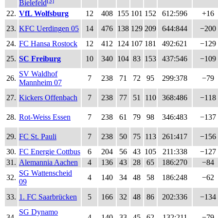
[3]
Bielefeld
22.
VfL Wolfsburg
12
408
155
101
152
612:596
+16
23.
KFC Uerdingen 05
14
476
138
129
209
644:844
−200
24.
FC Hansa Rostock
12
412
124
107
181
492:621
−129
25.
SC Freiburg
10
340
104
83
153
437:546
−109
SV Waldhof
26.
7
238
71
72
95
299:378
−79
Mannheim 07
27.
Kickers Offenbach
7
238
77
51
110
368:486
−118
28.
Rot-Weiss Essen
7
238
61
79
98
346:483
−137
29.
FC St. Pauli
7
238
50
75
113
261:417
−156
30.
FC Energie Cottbus
6
204
56
43
105
211:338
−127
31.
Alemannia Aachen
4
136
43
28
65
186:270
−84
SG Wattenscheid
32.
4
140
34
48
58
186:248
−62
09
33.
1. FC Saarbrücken
5
166
32
48
86
202:336
−134
SG Dynamo
34.
4
140
33
45
62
132:211
−79