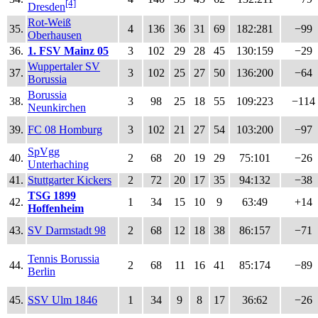
[4]
Dresden
Rot-Weiß
35.
4
136
36
31
69
182:281
−99
Oberhausen
36.
1. FSV Mainz 05
3
102
29
28
45
130:159
−29
Wuppertaler SV
37.
3
102
25
27
50
136:200
−64
Borussia
Borussia
38.
3
98
25
18
55
109:223
−114
Neunkirchen
39.
FC 08 Homburg
3
102
21
27
54
103:200
−97
SpVgg
40.
2
68
20
19
29
75:101
−26
Unterhaching
41.
Stuttgarter Kickers
2
72
20
17
35
94:132
−38
TSG 1899
42.
1
34
15
10
9
63:49
+14
Hoffenheim
43.
SV Darmstadt 98
2
68
12
18
38
86:157
−71
Tennis Borussia
44.
2
68
11
16
41
85:174
−89
Berlin
45.
SSV Ulm 1846
1
34
9
8
17
36:62
−26