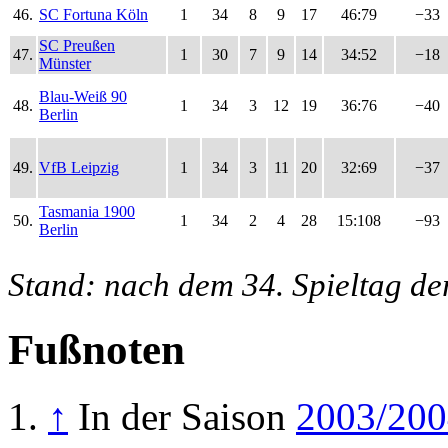
46.
SC Fortuna Köln
1
34
8
9
17
46:79
−33
SC Preußen
47.
1
30
7
9
14
34:52
−18
Münster
Blau-Weiß 90
48.
1
34
3
12
19
36:76
−40
Berlin
49.
VfB Leipzig
1
34
3
11
20
32:69
−37
Tasmania 1900
50.
1
34
2
4
28
15:108
−93
Berlin
Stand: nach dem 34. Spieltag d
Fußnoten
↑
In der Saison
2003/200