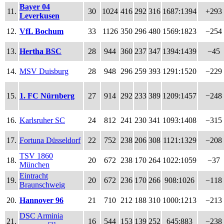
Bayer 04
11.
30
1024
416
292
316
1687:1394
+293
Leverkusen
12.
VfL Bochum
33
1126
350
296
480
1569:1823
−254
13.
Hertha BSC
28
944
360
237
347
1394:1439
−45
14.
MSV Duisburg
28
948
296
259
393
1291:1520
−229
15.
1. FC Nürnberg
27
914
292
233
389
1209:1457
−248
16.
Karlsruher SC
24
812
241
230
341
1093:1408
−315
17.
Fortuna Düsseldorf
22
752
238
206
308
1121:1329
−208
TSV 1860
18.
20
672
238
170
264
1022:1059
−37
München
Eintracht
19.
20
672
236
170
266
908:1026
−118
Braunschweig
20.
Hannover 96
21
710
212
188
310
1000:1213
−213
DSC Arminia
21.
16
544
153
139
252
645:883
−238