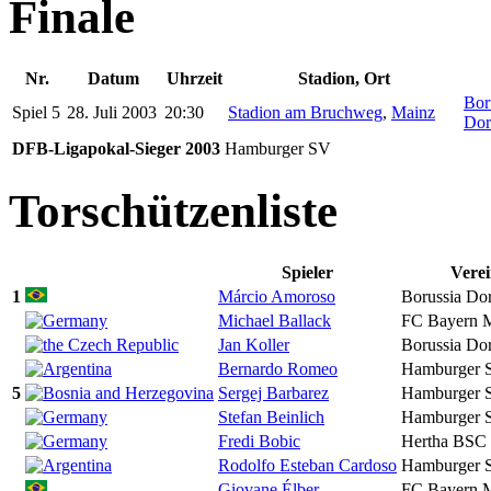
Finale
Nr.
Datum
Uhrzeit
Stadion, Ort
Bor
Spiel 5
28. Juli 2003
20:30
Stadion am Bruchweg
,
Mainz
Dor
DFB-Ligapokal-Sieger 2003
Hamburger SV
Torschützenliste
Spieler
Verei
1
Márcio Amoroso
Borussia Do
Michael Ballack
FC Bayern 
Jan Koller
Borussia Do
Bernardo Romeo
Hamburger 
5
Sergej Barbarez
Hamburger 
Stefan Beinlich
Hamburger 
Fredi Bobic
Hertha BSC
Rodolfo Esteban Cardoso
Hamburger 
Giovane Élber
FC Bayern 