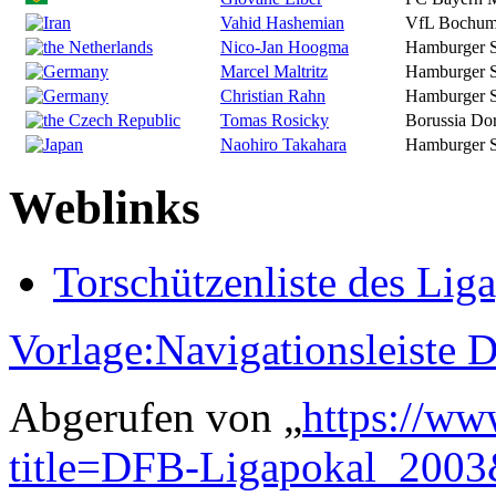
Vahid Hashemian
VfL Bochu
Nico-Jan Hoogma
Hamburger 
Marcel Maltritz
Hamburger 
Christian Rahn
Hamburger 
Tomas Rosicky
Borussia Do
Naohiro Takahara
Hamburger 
Weblinks
Torschützenliste des Lig
Vorlage:Navigationsleiste
Abgerufen von „
https://ww
title=DFB-Ligapokal_200