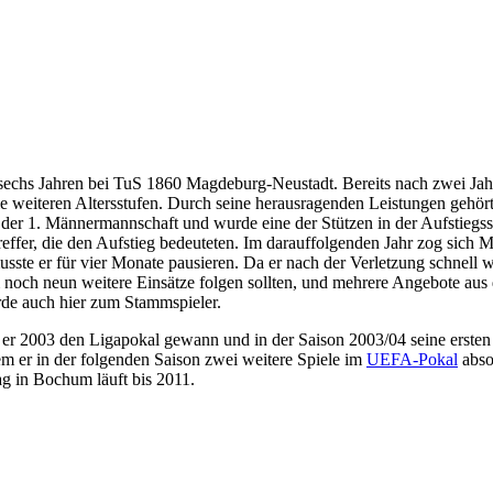
n sechs Jahren bei TuS 1860 Magdeburg-Neustadt. Bereits nach zwei J
le weiteren Altersstufen. Durch seine herausragenden Leistungen gehört
m der 1. Männermannschaft und wurde eine der Stützen in der Aufstiegs
effer, die den Aufstieg bedeuteten. Im darauffolgenden Jahr zog sich Ma
sste er für vier Monate pausieren. Da er nach der Verletzung schnell wi
 noch neun weitere Einsätze folgen sollten, und mehrere Angebote aus
e auch hier zum Stammspieler.
 er 2003 den Ligapokal gewann und in der Saison 2003/04 seine ersten
 er in der folgenden Saison zwei weitere Spiele im
UEFA-Pokal
absol
g in Bochum läuft bis 2011.