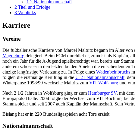
1.2
Nationalmannschaft
2
Titel und Erfolge
3
Weblinks
Karriere
Vereine
Die fußballerische Karriere von Marcel Maltritz begann im Alter vo
Magdeburg
delegiert. Beim FCM durchlief er, zumeist als Kapitän, al
noch ein Jahr für die A-Jugend spielberechtigt war, bereits zur Stam
anderem schoss er in den letzten beiden Spielen die entscheidenden Tr
einzige langfristige Verletzung zu. In Folge eines
Wadenbeinbruchs
mu
folgten die erstmalige Berufung in die
U-21 Nationalmannschaft
, dem
Winterpause 1998/99 wechselte Maltritz zum
VfL Wolfsburg
und wurd
Nach 2 1/2 Jahren in Wolfsburg ging er zum
Hamburger SV
, mit dem
Europapokal hatte. 2004 folgte der Wechsel zum VfL Bochum, bei dem
Stammspieler und seit 2007 auch Kapitän der Mannschaft. Sein Vertra
Bislang hat er in 220 Bundesligaspielen acht Tore erzielt.
Nationalmannschaft