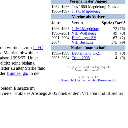
Vereine in der Jugend
1984–1986
Tus 1860 Magdeburg-Neustadt
1986–1997
1. FC Magdeburg
Vereine als Aktiver
Jahre
Verein
1
Spiele (Tore)
1996–1998
1. FC Magdeburg
72 (16)
1998–2001
VfL Wolfsburg
49
(0)
2001–2004
Hamburger SV
63
(2)
2004–
VfL Bochum
175
(9)
ahren wurde er zum
1. FC
Nationalmannschaft
e Maltritz, obwohl er
1998–1999
Deutschland U-21
9
(0)
saison 1996/97. Unter
2003–2004
Team 2006
4
(0)
ltritz seine bislang
1
Angegeben sind nur Liga-Spiele.
eder zu alter Stärke fand,
Stand: 30. Juni 2010
 der
Bundesliga
. In der
Fehler entdeckt?
Dann schicken Sie hier eine Korrektur ab.
 beiden Einsätze im
vierte. Trotz des Abstiegs 2005 blieb er dem VfL treu und ist seither