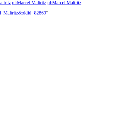
ltritz
nl:Marcel Maltritz
pl:Marcel Maltritz
el_Maltritz&oldid=82869
“