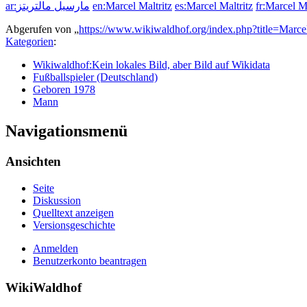
ar:مارسيل مالتريتز
en:Marcel Maltritz
es:Marcel Maltritz
fr:Marcel Ma
Abgerufen von „
https://www.wikiwaldhof.org/index.php?title=Marc
Kategorien
:
Wikiwaldhof:Kein lokales Bild, aber Bild auf Wikidata
Fußballspieler (Deutschland)
Geboren 1978
Mann
Navigationsmenü
Ansichten
Seite
Diskussion
Quelltext anzeigen
Versionsgeschichte
Anmelden
Benutzerkonto beantragen
WikiWaldhof