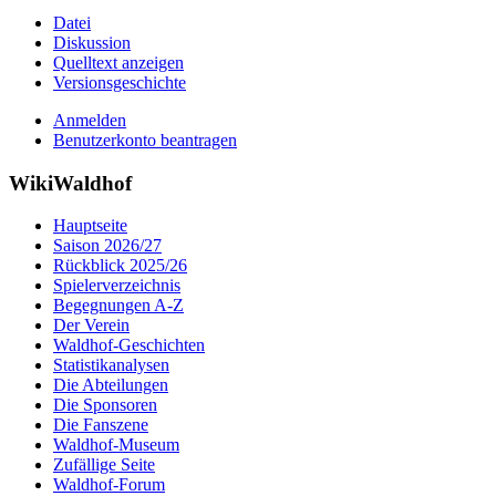
Datei
Diskussion
Quelltext anzeigen
Versionsgeschichte
Anmelden
Benutzerkonto beantragen
WikiWaldhof
Hauptseite
Saison 2026/27
Rückblick 2025/26
Spielerverzeichnis
Begegnungen A-Z
Der Verein
Waldhof-Geschichten
Statistikanalysen
Die Abteilungen
Die Sponsoren
Die Fanszene
Waldhof-Museum
Zufällige Seite
Waldhof-Forum