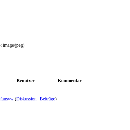
p:
image/jpeg
)
Benutzer
Kommentar
efansvw
(
Diskussion
|
Beiträge
)