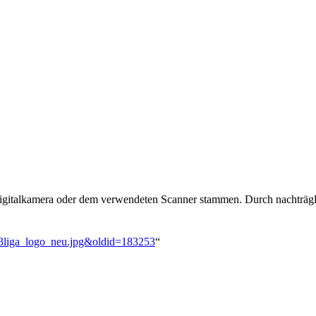
 Digitalkamera oder dem verwendeten Scanner stammen. Durch nachträgli
i:3liga_logo_neu.jpg&oldid=183253
“