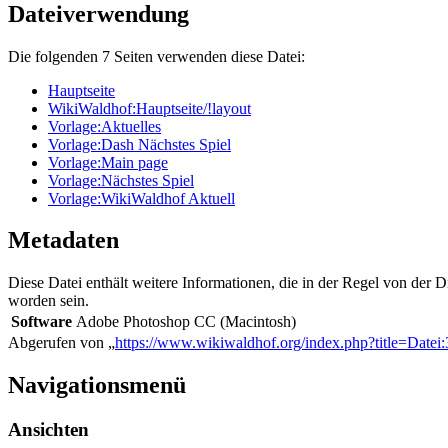
Dateiverwendung
Die folgenden 7 Seiten verwenden diese Datei:
Hauptseite
WikiWaldhof:Hauptseite/!layout
Vorlage:Aktuelles
Vorlage:Dash Nächstes Spiel
Vorlage:Main page
Vorlage:Nächstes Spiel
Vorlage:WikiWaldhof Aktuell
Metadaten
Diese Datei enthält weitere Informationen, die in der Regel von der
worden sein.
Software
Adobe Photoshop CC (Macintosh)
Abgerufen von „
https://www.wikiwaldhof.org/index.php?title=Date
Navigationsmenü
Ansichten