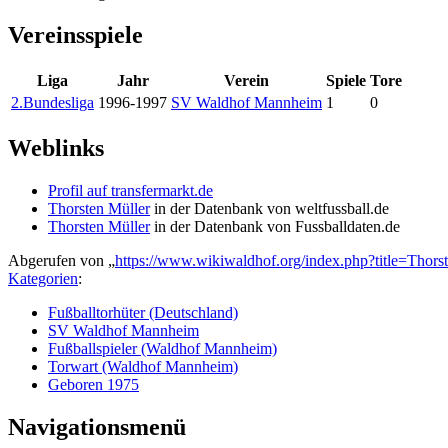
Vereinsspiele
Liga
Jahr
Verein
Spiele
Tore
2.Bundesliga
1996-1997
SV Waldhof Mannheim
1
0
Weblinks
Profil auf transfermarkt.de
Thorsten Müller
in der Datenbank von weltfussball.de
Thorsten Müller
in der Datenbank von Fussballdaten.de
Abgerufen von „
https://www.wikiwaldhof.org/index.php?title=Thor
Kategorien
:
Fußballtorhüter (Deutschland)
SV Waldhof Mannheim
Fußballspieler (Waldhof Mannheim)
Torwart (Waldhof Mannheim)
Geboren 1975
Navigationsmenü