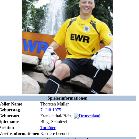
Spielerinformationen
Voller Name
Thorsten Müller
Geburtstag
7. Juli
1975
Geburtsort
Frankenthal/Pfalz,
Spitzname
Bing, Schnitzel
Position
Torhüter
Vereinsinformationen
Karriere beendet