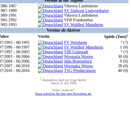
Vereine in der Jugend
1980-1987
Viktoria Lambsheim
1987-1989
SV Südwest Ludwigshafen
1989-1991
Viktoria Lambsheim
1991-1992
VFR Frankenthal
1992-1993
SV Waldhof Mannheim
Vereine als Aktiver
Jahre
Verein
1
Spiele (Tore)
07/1993 - 06/1995
FV Weinheim
? (?)
07/1996 - 06/1997
SV Waldhof Mannheim
1 (0)
07/1997 - 06/2003
VfR Grünstadt
? (?)
07/2003 - 06/2004
Wormatia Worms
30 (0)
07/2004 - 06/2006
Jahn Regensburg
9 (0)
07/2007 - 06/2010
Wormatia Worms
28 (0)
07/2010 - 06/2016
TSG Pfeddersheim
40 (0)
1
Angegeben sind nur Liga-Spiele.
Stand: 6. Juli 2026
Fehler entdeckt?
Dann schicken Sie hier eine Korrektur ab.