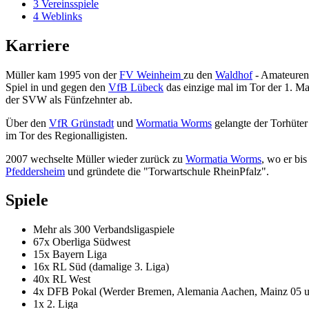
3
Vereinsspiele
4
Weblinks
Karriere
Müller kam 1995 von der
FV Weinheim
zu den
Waldhof
- Amateuren.
Spiel in und gegen den
VfB Lübeck
das einzige mal im Tor der 1. Ma
der SVW als Fünfzehnter ab.
Über den
VfR Grünstadt
und
Wormatia Worms
gelangte der Torhüte
im Tor des Regionalligisten.
2007 wechselte Müller wieder zurück zu
Wormatia Worms
, wo er bis
Pfeddersheim
und gründete die "Torwartschule RheinPfalz".
Spiele
Mehr als 300 Verbandsligaspiele
67x Oberliga Südwest
15x Bayern Liga
16x RL Süd (damalige 3. Liga)
40x RL West
4x DFB Pokal (Werder Bremen, Alemania Aachen, Mainz 05 u
1x 2. Liga