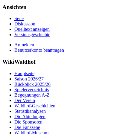
Ansichten
Seite
Diskussion
Quelltext anzeigen
Versionsgeschichte
Anmelden
Benutzerkonto beantragen
WikiWaldhof
Hauptseite
Saison 2026/27
Rückblick 2025/26
Spielerverzeichnis
Begegnungen A-Z
Der Verein
Waldhof-Geschichten
Statistikanalysen
Die Abteilungen
Die Sponsoren
Die Fanszene
Waldhof-Museum