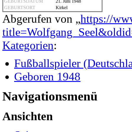
GEBURTSDATUM
21. Juni 1948
GEBURTSORT
Kirkel
Abgerufen von „
https://ww
title=Wolfgang_Seel&oldi
Kategorien
:
Fußballspieler (Deutschl
Geboren 1948
Navigationsmenü
Ansichten