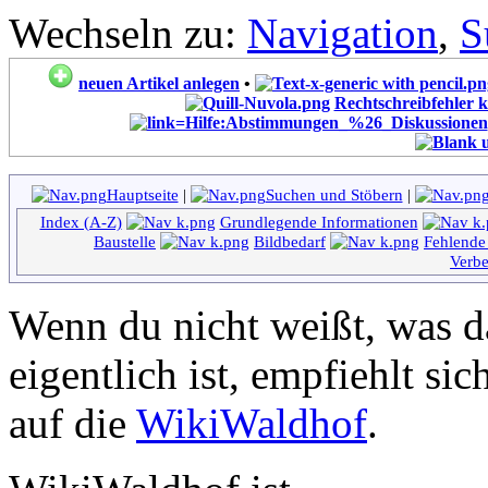
Wechseln zu:
Navigation
,
S
neuen Artikel anlegen
•
Rechtschreibfehler k
Hauptseite
|
Suchen und Stöbern
|
Index (A-Z)
Grundlegende Informationen
Baustelle
Bildbedarf
Fehlende 
Verbe
Wenn du nicht weißt, was 
eigentlich ist, empfiehlt si
auf die
WikiWaldhof
.