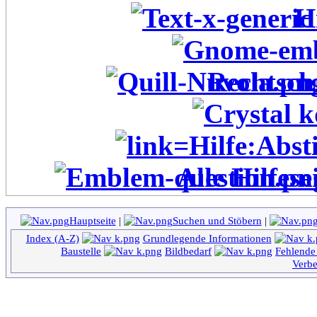
H
Rechtschr
Alle Hilfese
Hauptseite
|
Suchen und Stöbern
|
Index (A-Z)
Grundlegende Informationen
Baustelle
Bildbedarf
Fehlende 
Verbe