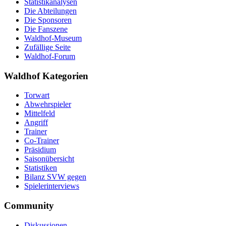
Statistikanalysen
Die Abteilungen
Die Sponsoren
Die Fanszene
Waldhof-Museum
Zufällige Seite
Waldhof-Forum
Waldhof Kategorien
Torwart
Abwehrspieler
Mittelfeld
Angriff
Trainer
Co-Trainer
Präsidium
Saisonübersicht
Statistiken
Bilanz SVW gegen
Spielerinterviews
Community
Diskussionen