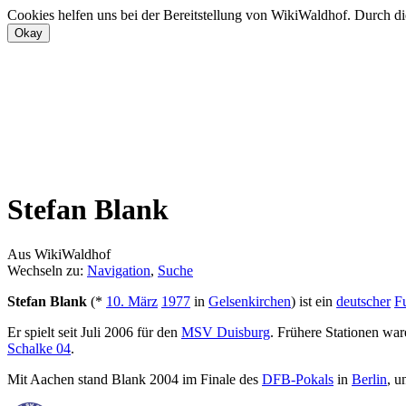
Cookies helfen uns bei der Bereitstellung von WikiWaldhof. Durch di
Stefan Blank
Aus WikiWaldhof
Wechseln zu:
Navigation
,
Suche
Stefan Blank
(*
10. März
1977
in
Gelsenkirchen
) ist ein
deutscher
Fu
Er spielt seit Juli 2006 für den
MSV Duisburg
. Frühere Stationen wa
Schalke 04
.
Mit Aachen stand Blank 2004 im Finale des
DFB-Pokals
in
Berlin
, u