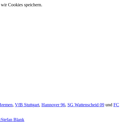
 wir Cookies speichern.
Bremen
,
VfB Stuttgart
,
Hannover 96
,
SG Wattenscheid 09
und
FC
:Stefan Blank