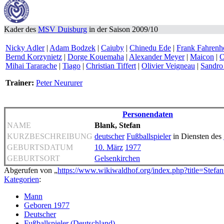
Kader des
MSV Duisburg
in der Saison 2009/10
Nicky Adler
|
Adam Bodzek
|
Caiuby
|
Chinedu Ede
|
Frank Fahrenh
Bernd Korzynietz
|
Dorge Kouemaha
|
Alexander Meyer
|
Maicon
|
O
Mihai Tararache
|
Tiago
|
Christian Tiffert
|
Olivier Veigneau
|
Sandro
Trainer:
Peter Neururer
Personendaten
NAME
Blank, Stefan
KURZBESCHREIBUNG
deutscher
Fußballspieler
in Diensten des
GEBURTSDATUM
10. März
1977
GEBURTSORT
Gelsenkirchen
Abgerufen von „
https://www.wikiwaldhof.org/index.php?title=Stef
Kategorien
:
Mann
Geboren 1977
Deutscher
Fußballspieler (Deutschland)