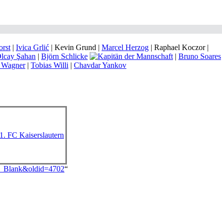
orst
|
Ivica Grlić
| Kevin Grund |
Marcel Herzog
| Raphael Koczor |
lcay Şahan
|
Björn Schlicke
|
Bruno Soares
 Wagner
|
Tobias Willi
|
Chavdar Yankov
1. FC Kaiserslautern
an_Blank&oldid=4702
“