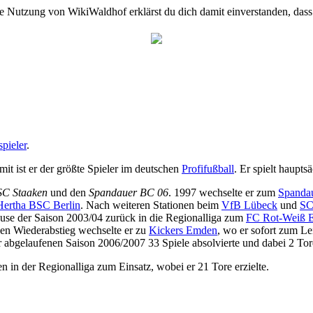
e Nutzung von WikiWaldhof erklärst du dich damit einverstanden, dass
spieler
.
it ist er der größte Spieler im deutschen
Profifußball
. Er spielt haupts
SC Staaken
und den
Spandauer BC 06
. 1997 wechselte er zum
Spanda
Hertha BSC Berlin
. Nach weiteren Stationen beim
VfB Lübeck
und
SC
ause der Saison 2003/04 zurück in die Regionalliga zum
FC Rot-Weiß E
igen Wiederabstieg wechselte er zu
Kickers Emden
, wo er sofort zum Le
er abgelaufenen Saison 2006/2007 33 Spiele absolvierte und dabei 2 Tor
n in der Regionalliga zum Einsatz, wobei er 21 Tore erzielte.