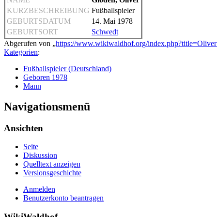
KURZBESCHREIBUNG
Fußballspieler
GEBURTSDATUM
14. Mai 1978
GEBURTSORT
Schwedt
Abgerufen von „
https://www.wikiwaldhof.org/index.php?title=Oli
Kategorien
:
Fußballspieler (Deutschland)
Geboren 1978
Mann
Navigationsmenü
Ansichten
Seite
Diskussion
Quelltext anzeigen
Versionsgeschichte
Anmelden
Benutzerkonto beantragen
WikiWaldhof