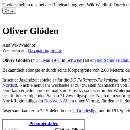
Cookies helfen uns bei der Bereitstellung von WikiWaldhof. Durch di
Oliver Glöden
Aus WikiWaldhof
Wechseln zu:
Navigation
,
Suche
Oliver Glöden
(*
14. Mai
1978
in
Schwedt
) ist ein
deutscher
Fußball
Bekanntheit erlangte er durch seine Körpergröße von 2,03 Metern; dam
In seiner Jugendzeit spielte er für die
SG Falkensee-Finkenkrug
, den
Nordost
. Nach einem Jahr wechselte er zur zweiten Mannschaft von
Dort kam er jedoch nur einmal zum Einsatz, sodass er in der Winterp
bestritt in der folgenden Saison 21 Zweitligaspiele. Nach dem sofort
Nord-Regionalligisten
Rot-Weiß Ahlen
unter Vertrag, für den er in d
Insgesamt kam er in 22 Spielen in der
2. Bundesliga
und in 181 Spiele
Personendaten
NAME
Glöden, Oliver