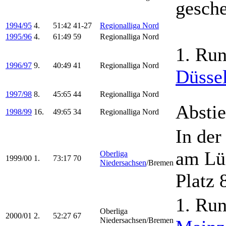
gesche
1994/95
4.
51:42
41-27
Regionalliga Nord
1995/96
4.
61:49
59
Regionalliga Nord
1. Ru
1996/97
9.
40:49
41
Regionalliga Nord
Düsse
1997/98
8.
45:65
44
Regionalliga Nord
Abstie
1998/99
16.
49:65
34
Regionalliga Nord
In der
am Lü
Oberliga
1999/00
1.
73:17
70
Niedersachsen
/Bremen
Platz 
1. Ru
Oberliga
2000/01
2.
52:27
67
Niedersachsen/Bremen