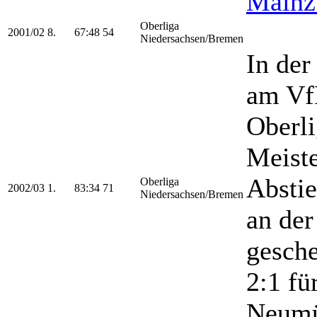
Mainz
Oberliga
2001/02
8.
67:48
54
Niedersachsen/Bremen
In der
am Vf
Oberl
Meiste
Abstie
Oberliga
2002/03
1.
83:34
71
Niedersachsen/Bremen
an der
gesche
2:1 fü
Neumü