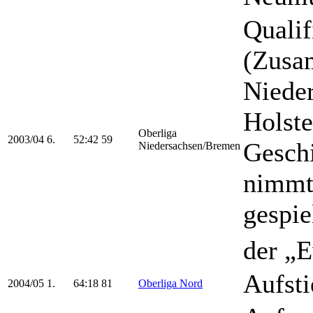
Qualif
(Zusa
Niede
Holste
Oberliga
2003/04
6.
52:42
59
Gesch
Niedersachsen/Bremen
nimmt 
gespie
der „E
Aufsti
2004/05
1.
64:18
81
Oberliga Nord