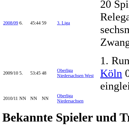
20 Spi
Relega
2008/09
6.
45:44
59
3. Liga
sechsm
Zwang
1. Ru
Köln
0
Oberliga
2009/10
5.
53:45
48
Niedersachsen West
eingle
Oberliga
2010/11
NN
NN
NN
Niedersachsen
Bekannte Spieler und T