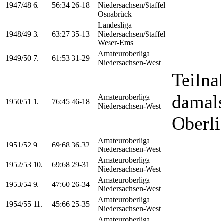
1947/48
6.
56:34
26-18
Niedersachsen/Staffel
Osnabrück
Landesliga
1948/49
3.
63:27
35-13
Niedersachsen/Staffel
Weser-Ems
Amateuroberliga
1949/50
7.
61:53
31-29
Niedersachsen-West
Teilna
damals
Amateuroberliga
1950/51
1.
76:45
46-18
Niedersachsen-West
Oberl
Amateuroberliga
1951/52
9.
69:68
36-32
Niedersachsen-West
Amateuroberliga
1952/53
10.
69:68
29-31
Niedersachsen-West
Amateuroberliga
1953/54
9.
47:60
26-34
Niedersachsen-West
Amateuroberliga
1954/55
11.
45:66
25-35
Niedersachsen-West
Amateuroberliga