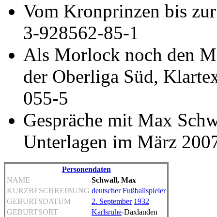
Vom Kronprinzen bis zu
3-928562-85-1
Als Morlock noch den Mo
der Oberliga Süd, Klarte
055-5
Gespräche mit Max Schwa
Unterlagen im März 200
Personendaten
NAME
Schwall, Max
KURZBESCHREIBUNG
deutscher
Fußballspieler
GEBURTSDATUM
2. September
1932
GEBURTSORT
Karlsruhe
-Daxlanden