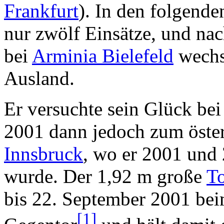
Frankfurt
). In den folgende
nur zwölf Einsätze, und na
bei
Arminia Bielefeld
wechse
Ausland.
Er versuchte sein Glück be
2001 dann jedoch zum öster
Innsbruck
, wo er 2001 und 
wurde. Der 1,92 m große
T
bis 22. September 2001 be
[1]