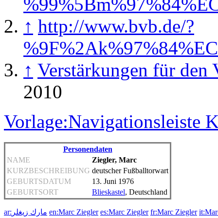
%99%5Bm%97%84%E
↑
http://www.bvb.de/?
%9F%2Ak%97%84%EC
↑
Verstärkungen für den
2010
Vorlage:Navigationsleiste K
Personendaten
NAME
Ziegler, Marc
KURZBESCHREIBUNG
deutscher Fußballtorwart
GEBURTSDATUM
13. Juni 1976
GEBURTSORT
Blieskastel
, Deutschland
ar:مارك زيغلر
en:Marc Ziegler
es:Marc Ziegler
fr:Marc Ziegler
it:Mar