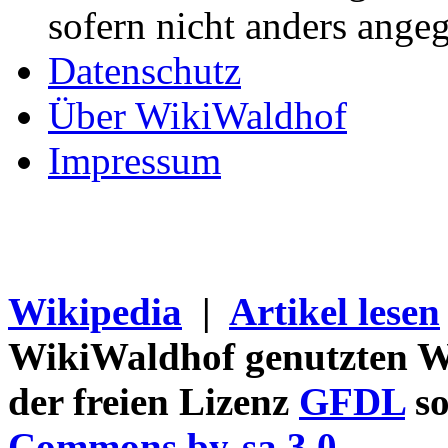
sofern nicht anders ange
Datenschutz
Über WikiWaldhof
Impressum
Wikipedia
|
Artikel lesen
WikiWaldhof genutzten Wi
der freien Lizenz
GFDL
so
Commons by-sa 3.0