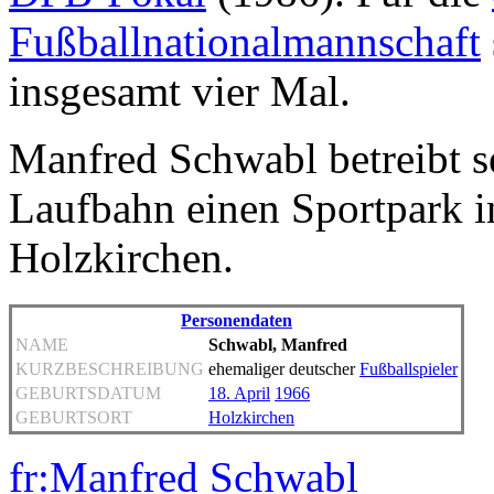
Fußballnationalmannschaft
insgesamt vier Mal.
Manfred Schwabl betreibt s
Laufbahn einen Sportpark i
Holzkirchen.
Personendaten
NAME
Schwabl, Manfred
KURZBESCHREIBUNG
ehemaliger deutscher
Fußballspieler
GEBURTSDATUM
18. April
1966
GEBURTSORT
Holzkirchen
fr:Manfred Schwabl