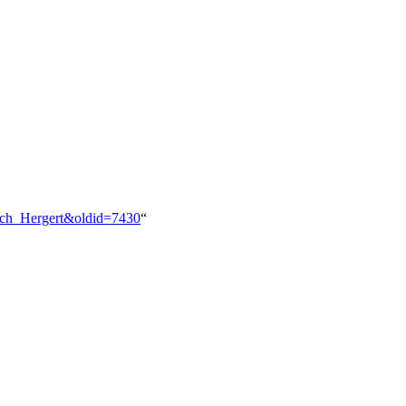
rich_Hergert&oldid=7430
“