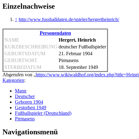
Einzelnachweise
↑
http://www.fussballdaten.de/spieler/hergertheinrich/
Personendaten
NAME
Hergert, Heinrich
KURZBESCHREIBUNG
deutscher Fußballspieler
GEBURTSDATUM
21. Februar 1904
GEBURTSORT
Pirmasens
STERBEDATUM
18. September 1949
Abgerufen von „
https://www.wikiwaldhof.org/index.php?title=Hein
Kategorien
:
Mann
Deutscher
Geboren 1904
Gestorben 1949
Fußballspieler (Deutschland)
Pirmasens
Navigationsmenü