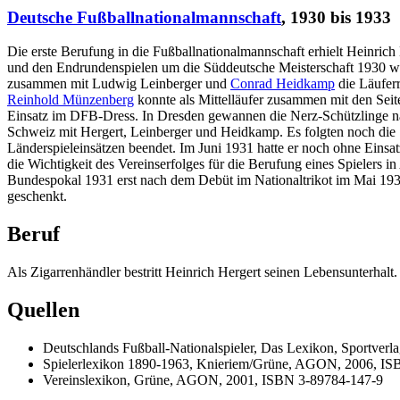
Deutsche Fußballnationalmannschaft
, 1930 bis 1933
Die erste Berufung in die Fußballnationalmannschaft erhielt Heinri
und den Endrundenspielen um die Süddeutsche Meisterschaft 1930 wa
zusammen mit Ludwig Leinberger und
Conrad Heidkamp
die Läufer
Reinhold Münzenberg
konnte als Mittelläufer zusammen mit den Sei
Einsatz im DFB-Dress. In Dresden gewannen die Nerz-Schützlinge nac
Schweiz mit Hergert, Leinberger und Heidkamp. Es folgten noch die 
Länderspieleinsätzen beendet. Im Juni 1931 hatte er noch ohne Ein
die Wichtigkeit des Vereinserfolges für die Berufung eines Spielers
Bundespokal 1931 erst nach dem Debüt im Nationaltrikot im Mai 193
geschenkt.
Beruf
Als Zigarrenhändler bestritt Heinrich Hergert seinen Lebensunterhalt
Quellen
Deutschlands Fußball-Nationalspieler, Das Lexikon, Sportver
Spielerlexikon 1890-1963, Knieriem/Grüne, AGON, 2006, IS
Vereinslexikon, Grüne, AGON, 2001, ISBN 3-89784-147-9