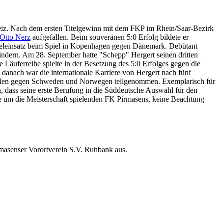
hweiz. Nach dem ersten Titelgewinn mit dem FKP im Rhein/Saar-Bezirk
Otto Nerz
aufgefallen. Beim souveränen 5:0 Erfolg bildete er
pieleinsatz beim Spiel in Kopenhagen gegen Dänemark. Debütant
hindern. Am 28. September hatte "Schepp" Hergert seinen dritten
äuferreihe spielte in der Besetzung des 5:0 Erfolges gegen die
anach war die internationale Karriere von Hergert nach fünf
spielen gegen Schweden und Norwegen teilgenommen. Exemplarisch für
n, dass seine erste Berufung in die Süddeutsche Auswahl für den
 um die Meisterschaft spielenden FK Pirmasens, keine Beachtung
irmasenser Vorortverein S.V. Ruhbank aus.