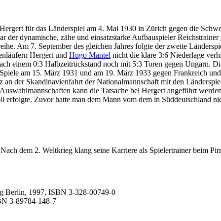
ch Hergert für das Länderspiel am 4. Mai 1930 in Zürich gegen die Sc
r der dynamische, zähe und einsatzstarke Aufbauspieler Reichstrainer
reihe. Am 7. September des gleichen Jahres folgte der zweite Länders
tenläufern Hergert und
Hugo Mantel
nicht die klare 3:6 Niederlage ver
h einem 0:3 Halbzeitrückstand noch mit 5:3 Toren gegen Ungarn. Die L
Spiele am 15. März 1931 und am 19. März 1933 gegen Frankreich und d
satz an der Skandinavienfahrt der Nationalmannschaft mit den Länder
 in Auswahlmannschaften kann die Tatsache bei Hergert angeführt werde
0 erfolgte. Zuvor hatte man dem Mann vom dem in Süddeutschland nie
. Nach dem 2. Weltkrieg klang seine Karriere als Spielertrainer beim P
lag Berlin, 1997, ISBN 3-328-00749-0
BN 3-89784-148-7