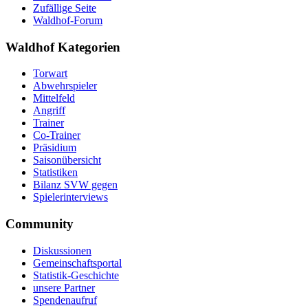
Zufällige Seite
Waldhof-Forum
Waldhof Kategorien
Torwart
Abwehrspieler
Mittelfeld
Angriff
Trainer
Co-Trainer
Präsidium
Saisonübersicht
Statistiken
Bilanz SVW gegen
Spielerinterviews
Community
Diskussionen
Gemeinschaftsportal
Statistik-Geschichte
unsere Partner
Spendenaufruf