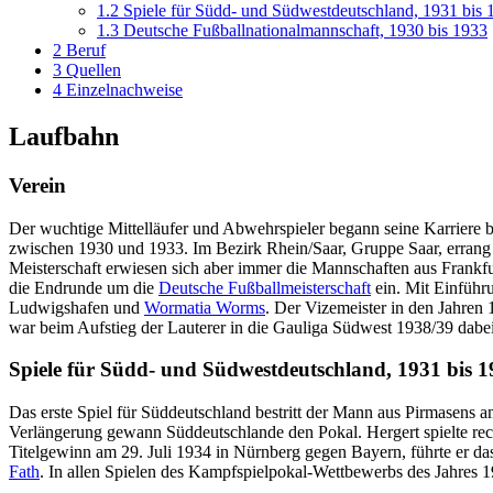
1.2
Spiele für Südd- und Südwestdeutschland, 1931 bis 
1.3
Deutsche Fußballnationalmannschaft, 1930 bis 1933
2
Beruf
3
Quellen
4
Einzelnachweise
Laufbahn
Verein
Der wuchtige Mittelläufer und Abwehrspieler begann seine Karriere
zwischen 1930 und 1933. Im Bezirk Rhein/Saar, Gruppe Saar, errang 
Meisterschaft erwiesen sich aber immer die Mannschaften aus Frankfu
die Endrunde um die
Deutsche Fußballmeisterschaft
ein. Mit Einführ
Ludwigshafen und
Wormatia Worms
. Der Vizemeister in den Jahren
war beim Aufstieg der Lauterer in die Gauliga Südwest 1938/39 dabei
Spiele für Südd- und Südwestdeutschland, 1931 bis 
Das erste Spiel für Süddeutschland bestritt der Mann aus Pirmasens
Verlängerung gewann Süddeutschlande den Pokal. Hergert spielte re
Titelgewinn am 29. Juli 1934 in Nürnberg gegen Bayern, führte er d
Fath
. In allen Spielen des Kampfspielpokal-Wettbewerbs des Jahres 