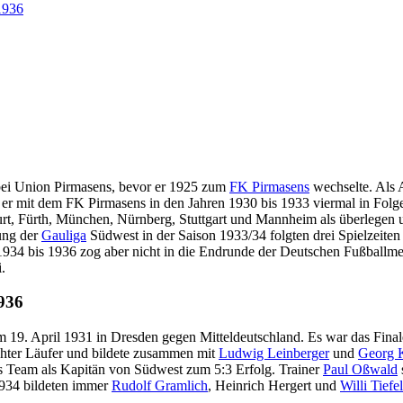
1936
 bei Union Pirmasens, bevor er 1925 zum
FK Pirmasens
wechselte. Als 
er mit dem FK Pirmasens in den Jahren 1930 bis 1933 viermal in Folg
rt, Fürth, München, Nürnberg, Stuttgart und Mannheim als überlegen u
ung der
Gauliga
Südwest in der Saison 1933/34 folgten drei Spielzeiten
 1934 bis 1936 zog aber nicht in die Endrunde der Deutschen Fußballme
.
1936
 am 19. April 1931 in Dresden gegen Mitteldeutschland. Es war das Fi
chter Läufer und bildete zusammen mit
Ludwig Leinberger
und
Georg 
as Team als Kapitän von Südwest zum 5:3 Erfolg. Trainer
Paul Oßwald
1934 bildeten immer
Rudolf Gramlich
, Heinrich Hergert und
Willi Tiefel