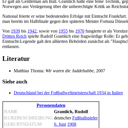
Er galt als Gentleman am Ball. Gramlich hatte eine feine Technik, gep
Norwegen aus Verärgerung über die unberechtigte Kritik an Reichstr
National feierte er seine bedeutenden Erfolge mit Eintracht Frankfurt
man bereits im Halbfinale gegen den späteren Meister Fortuna Düsseld
Von
1939
bis
1942
, sowie von
1955
bis
1970
fungierte er als Vorsit
Dritten Reich
spielte Rudolf Gramlich eine fragwürdige Rolle: Er ge
Eintracht-Legende galt den alliierten Behörden zunächst als "Haupts
entlassen.
Literatur
Matthias Thoma:
Wir waren die Juddebubbe
, 2007
Siehe auch
Deutschland bei der Fußballweltmeisterschaft 1934 in Italien
Personendaten
NAME
Gramlich, Rudolf
KURZBESCHREIBUNG
deutscher
Fußballspieler
GEBURTSDATUM
6. Juni
1908