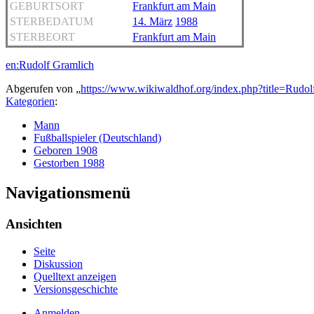
GEBURTSORT
Frankfurt am Main
STERBEDATUM
14. März
1988
STERBEORT
Frankfurt am Main
en:Rudolf Gramlich
Abgerufen von „
https://www.wikiwaldhof.org/index.php?title=Rud
Kategorien
:
Mann
Fußballspieler (Deutschland)
Geboren 1908
Gestorben 1988
Navigationsmenü
Ansichten
Seite
Diskussion
Quelltext anzeigen
Versionsgeschichte
Anmelden