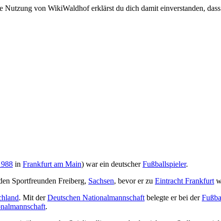
e Nutzung von WikiWaldhof erklärst du dich damit einverstanden, dass
1988
in
Frankfurt am Main
) war ein deutscher
Fußballspieler
.
i den Sportfreunden Freiberg,
Sachsen
, bevor er zu
Eintracht Frankfurt
we
chland
. Mit der
Deutschen Nationalmannschaft
belegte er bei der
Fußba
onalmannschaft
.