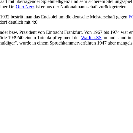
aart mit überragender Spielintelligenz und sehr sicherem Stellungsspiel
ainer Dr.
Otto Nerz
ist er aus der Nationalmannschaft zurückgetreten.
. 1932 bestritt man das Endspiel um die deutsche Meisterschaft gegen
F
orf deutlich mit 4:0.
zender bzw. Präsident von Eintracht Frankfurt. Von 1967 bis 1974 war
hörte 1939/40 einem Totenkopfregiment der
Waffen-SS
an und stand im
chuldiger", wurde in einem Spruchkammerverfahren 1947 aber mangels B