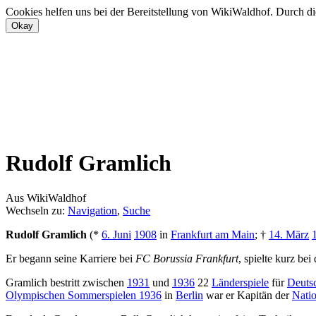
Cookies helfen uns bei der Bereitstellung von WikiWaldhof. Durch di
Rudolf Gramlich
Aus WikiWaldhof
Wechseln zu:
Navigation
,
Suche
Rudolf Gramlich
(*
6. Juni
1908
in
Frankfurt am Main
; †
14. März
Er begann seine Karriere bei
FC Borussia Frankfurt
, spielte kurz be
Gramlich bestritt zwischen
1931
und
1936
22
Länderspiele
für
Deuts
Olympischen Sommerspielen 1936
in
Berlin
war er Kapitän der
Nati