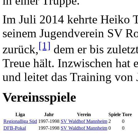
in einer Truppe.
Im Juli 2014 kehrte Heiko T
seinem Jugendverein SV Ro
[1]
zurück,
dem er bis zuletz
Treue hält. Inzwischen hat 
und leitet das Training vo
Vereinsspiele
Liga
Jahr
Verein
Spiele
Tore
Regionalliga Süd
1997-1998
SV Waldhof Mannheim
2
0
DFB-Pokal
1997-1998
SV Waldhof Mannheim
0
0