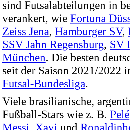
sind Futsalabteilungen in 
verankert, wie
Fortuna Düss
Zeiss Jena
,
Hamburger SV
,
SSV Jahn Regensburg
,
SV 
München
. Die besten deut
seit der Saison 2021/2022 
Futsal-Bundesliga
.
Viele brasilianische, argen
Fußball-Stars wie z. B.
Pelé
Messi
,
Xavi
und
Ronaldinh