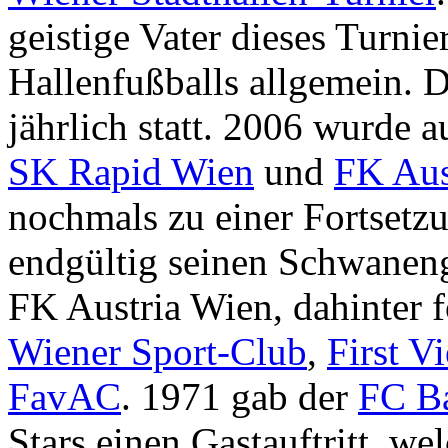
geistige Vater dieses Turnie
Hallenfußballs allgemein. D
jährlich statt. 2006 wurde 
SK Rapid Wien
und
FK Aus
nochmals zu einer Fortsetzu
endgültig seinen Schwaneng
FK Austria Wien, dahinter 
Wiener Sport-Club
,
First V
FavAC
. 1971 gab der
FC B
Stars einen Gastauftritt, we