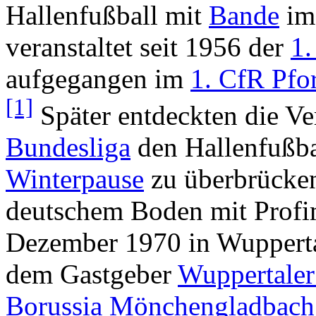
Hallenfußball mit
Bande
im
veranstaltet seit 1956 der
1.
aufgegangen im
1. CfR Pfo
[1]
Später entdeckten die Ve
Bundesliga
den Hallenfußbal
Winterpause
zu überbrücken.
deutschem Boden mit Profi
Dezember 1970 in Wupperta
dem Gastgeber
Wuppertale
Borussia Mönchengladbach