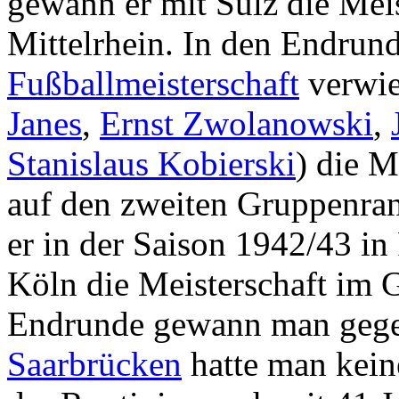
gewann er mit Sülz die Meis
Mittelrhein. In den Endrun
Fußballmeisterschaft
verwi
Janes
,
Ernst Zwolanowski
,
Stanislaus Kobierski
) die 
auf den zweiten Gruppenran
er in der Saison 1942/43 i
Köln die Meisterschaft im 
Endrunde gewann man gege
Saarbrücken
hatte man kein