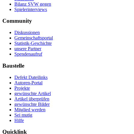
Bilanz SVW gegen
Spielerinterviews
Community
Diskussionen
Gemeinschaftsportal
Statistik-Geschichte
unsere Partner
Spendenaufruf
Baustelle
Defekt Dateilinks
Autoren-Portal
Projekte
gewünschte Artikel
Artikel überprüfen
gewünschte Bilder
Mitglied werden
Sei mutig
Hilfe
Quicklink