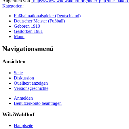
Abgerufen von „
https://www.wikiwaldhof.org/index.php?title=Jak
Kategorien
:
Fußballnationalspieler (Deutschland)
Deutscher Meister (Fußball)
Geboren 1910
Gestorben 1981
Mann
Navigationsmenü
Ansichten
Seite
Diskussion
Quelltext anzeigen
Versionsgeschichte
Anmelden
Benutzerkonto beantragen
WikiWaldhof
Hauptseite