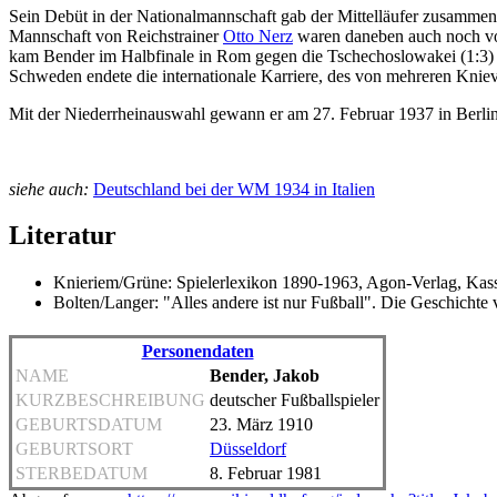
Sein Debüt in der Nationalmannschaft gab der Mittelläufer zusamme
Mannschaft von Reichstrainer
Otto Nerz
waren daneben auch noch vo
kam Bender im Halbfinale in Rom gegen die Tschechoslowakei (1:3) u
Schweden endete die internationale Karriere, des von mehreren Knie
Mit der Niederrheinauswahl gewann er am 27. Februar 1937 in Berlin
siehe auch:
Deutschland bei der WM 1934 in Italien
Literatur
Knieriem/Grüne: Spielerlexikon 1890-1963, Agon-Verlag, Ka
Bolten/Langer: "Alles andere ist nur Fußball". Die Geschicht
Personendaten
NAME
Bender, Jakob
KURZBESCHREIBUNG
deutscher Fußballspieler
GEBURTSDATUM
23. März 1910
GEBURTSORT
Düsseldorf
STERBEDATUM
8. Februar 1981