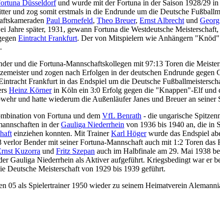
ortuna Düsseldorf
und wurde mit der Fortuna in der Saison 1928/29 in
er und zog somit erstmals in die Endrunde um die Deutsche Fußballmei
haftskameraden
Paul Bornefeld
,
Theo Breuer
,
Ernst Albrecht
und
Georg
i Jahre später, 1931, gewann Fortuna die Westdeutsche Meisterschaft, v
 gegen
Eintracht Frankfurt
. Der von Mitspielern wie Anhängern "Knöd" 
.
ender und die Fortuna-Mannschaftskollegen mit 97:13 Toren die Meister
izemeister und zogen nach Erfolgen in der deutschen Endrunde gegen G
intracht Frankfurt in das Endspiel um die Deutsche Fußballmeistersch
ers
Heinz Körner
in Köln ein 3:0 Erfolg gegen die "Knappen"-Elf und
bwehr und hatte wiederum die Außenläufer Janes und Breuer an seiner S
Kombination von Fortuna und dem
VfL Benrath
- die ungarische Spitze
mannschaften in der
Gauliga Niederrhein
von 1936 bis 1940 an, die in S
haft
einziehen konnten. Mit Trainer
Karl Höger
wurde das Endspiel abe
 verlor Bender mit seiner Fortuna-Mannschaft auch mit 1:2 Toren das
rnst Kuzorra
und
Fritz Szepan
auch im Halbfinale am 29. Mai 1938 bei 
er Gauliga Niederrhein als Aktiver aufgeführt. Kriegsbedingt war er b
die Deutsche Meisterschaft von 1929 bis 1939 geführt.
ngen 05 als Spielertrainer 1950 wieder zu seinem Heimatverein Alemann