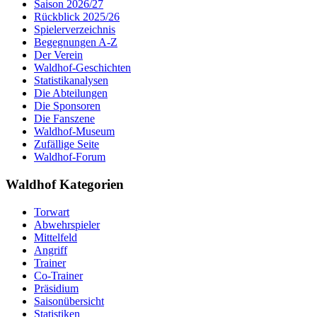
Saison 2026/27
Rückblick 2025/26
Spielerverzeichnis
Begegnungen A-Z
Der Verein
Waldhof-Geschichten
Statistikanalysen
Die Abteilungen
Die Sponsoren
Die Fanszene
Waldhof-Museum
Zufällige Seite
Waldhof-Forum
Waldhof Kategorien
Torwart
Abwehrspieler
Mittelfeld
Angriff
Trainer
Co-Trainer
Präsidium
Saisonübersicht
Statistiken