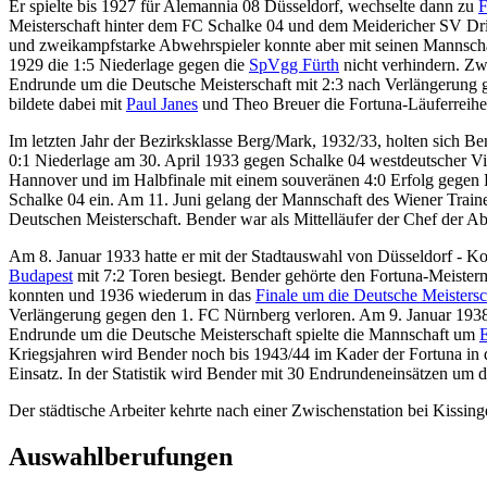
Er spielte bis 1927 für Alemannia 08 Düsseldorf, wechselte dann zu
F
Meisterschaft hinter dem FC Schalke 04 und dem Meidericher SV Dritt
und zweikampfstarke Abwehrspieler konnte aber mit seinen Mannsc
1929 die 1:5 Niederlage gegen die
SpVgg Fürth
nicht verhindern. Zwe
Endrunde um die Deutsche Meisterschaft mit 2:3 nach Verlängerung
bildete dabei mit
Paul Janes
und Theo Breuer die Fortuna-Läuferreihe
Im letzten Jahr der Bezirksklasse Berg/Mark, 1932/33, holten sich B
0:1 Niederlage am 30. April 1933 gegen Schalke 04 westdeutscher V
Hannover und im Halbfinale mit einem souveränen 4:0 Erfolg gegen E
Schalke 04 ein. Am 11. Juni gelang der Mannschaft des Wiener Train
Deutschen Meisterschaft. Bender war als Mittelläufer der Chef der A
Am 8. Januar 1933 hatte er mit der Stadtauswahl von Düsseldorf - 
Budapest
mit 7:2 Toren besiegt. Bender gehörte den Fortuna-Meister
konnten und 1936 wiederum in das
Finale um die Deutsche Meistersc
Verlängerung gegen den 1. FC Nürnberg verloren. Am 9. Januar 1938
Endrunde um die Deutsche Meisterschaft spielte die Mannschaft um
E
Kriegsjahren wird Bender noch bis 1943/44 im Kader der Fortuna in d
Einsatz. In der Statistik wird Bender mit 30 Endrundeneinsätzen um 
Der städtische Arbeiter kehrte nach einer Zwischenstation bei Kissi
Auswahlberufungen