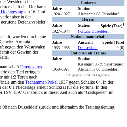
 der Westdeutschen
Junioren
sterschaft ein. Der harte
Jahre
Station
 Hochgesang
am 16. Juni
1924–1927
Alemannia 08 Düsseldorf
erlor aber in der
Herren
gerufene Defensivspieler
1
Jahre
Station
Spiele (Tore)
1927–1944
Fortuna Düsseldorf
schaft, wurden durch eine
Nationalmannschaft
leiwitz, Arminia
Jahre
Auswahl
Spiele (Tore)
aft gegen den Westrivalen
1933–1935
Deutschland
9 (0)
 damit der Gewinn der
Stationen als Trainer
eite.
Jahre
Station
Kissingen 05 (Spielertrainer)
nmannschaft
Ferencvaros
1950–19??
Alemannia 08 Düsseldorf
erie den Titel erringen
1
Angegeben sind nur Ligaspiele.
r mit 1:2 Toren nach
 Finale um den
Tschammer-Pokal
1937 gegen Schalke 04. In der
der 0:1 Niederlage erneut Schicksal für die Fortuna. In den
ei TSV 1897 Osnabrück in dieser Zeit auch als "Gastspieler" im
ia 08 nach Düsseldorf zurück und übernahm die Trainingsleitung.