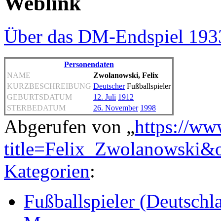
Weblink
Über das DM-Endspiel 193
Personendaten
NAME
Zwolanowski, Felix
KURZBESCHREIBUNG
Deutscher
Fußballspieler
GEBURTSDATUM
12. Juli
1912
STERBEDATUM
26. November
1998
Abgerufen von „
https://ww
title=Felix_Zwolanowski&
Kategorien
:
Fußballspieler (Deutschl