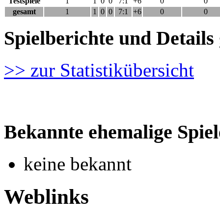
Testspiele
1
1
0
0
7:1
+6
0
0
gesamt
1
1
0
0
7:1
+6
0
0
Spielberichte und Detai
>> zur Statistikübersicht
Bekannte ehemalige Spiel
keine bekannt
Weblinks