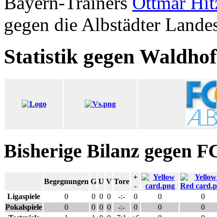
Bayern-Trainers
Ottmar Hit
gegen die Albstädter Lande
Statistik gegen Waldhof
Bisherige Bilanz gegen F
+
Begegnungen
G
U
V
Tore
-
Ligaspiele
0
0
0
0
-:-
0
0
0
Pokalspiele
0
0
0
0
-:-
0
0
0