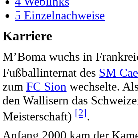
4
Weblinks
5
Einzelnachweise
Karriere
M’Boma wuchs in Frankreic
Fußballinternat des
SM Cae
zum
FC Sion
wechselte. Al
den Wallisern das Schweize
[2]
Meisterschaft)
.
Anfang 2000 kam der Kamer