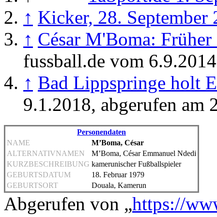
↑
Kicker, 28. September
↑
César M'Boma: Früher 
fussball.de vom 6.9.2014
↑
Bad Lippspringe holt E
9.1.2018, abgerufen am 
Personendaten
NAME
M’Boma, César
ALTERNATIVNAMEN
M’Boma, César Emmanuel Ndedi
KURZBESCHREIBUNG
kamerunischer Fußballspieler
GEBURTSDATUM
18. Februar 1979
GEBURTSORT
Douala, Kamerun
Abgerufen von „
https://ww