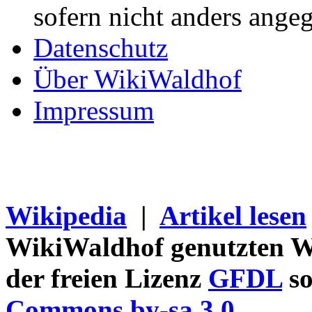
sofern nicht anders ange
Datenschutz
Über WikiWaldhof
Impressum
Wikipedia
|
Artikel lesen
WikiWaldhof genutzten Wi
der freien Lizenz
GFDL
so
Commons by-sa 3.0