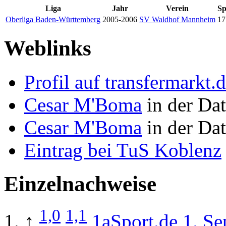
Liga
Jahr
Verein
Sp
Oberliga Baden-Württemberg
2005-2006
SV Waldhof Mannheim
17
Weblinks
Profil auf transfermarkt.
Cesar M'Boma
in der Dat
Cesar M'Boma
in der Da
Eintrag bei TuS Koblenz
Einzelnachweise
1,0
1,1
↑
1aSport.de 1. S