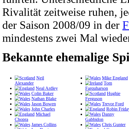
Rivalität zeitweise ruhen, 
der Saison 2008/09 in der
F
mindestens zwei Mal wieder
Bekannte ehemalige Spi
Neil
Mike England
Alexander
Tom
Neal Ardley
Farquharson
Colin Baker
Hughie
Nathan Blake
Ferguson
Jason Bowen
Trevor Ford
John Charles
Robin Frida
Michael
Danny
Chopra
Gabbidon
James Collins
Chris Gunter