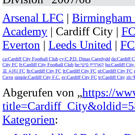
Arsenal LFC
|
Birmingham 
Academy
|
Cardiff City
|
FC
Everton
|
Leeds United
|
FC
ca:Cardiff City Football Club
cy:C.P.D. Dinas Caerdydd
da:Cardiff C
City FC
fr:Cardiff City Football Club
he:קארדיף סיטי
hu:Cardiff Cit
프 시티 FC
lb:Cardiff City FC
lt:Cardiff City FC
nl:Cardiff City FC
Сити
simple:Cardiff City F.C.
sv:Cardiff City FC
tr:Cardiff City
zh
Abgerufen von „
https://ww
title=Cardiff_City&oldid=
Kategorien
: