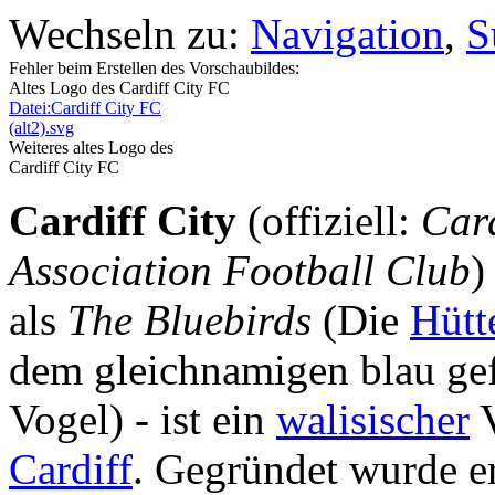
Wechseln zu:
Navigation
,
S
Fehler beim Erstellen des Vorschaubildes:
Altes Logo des Cardiff City FC
Datei:Cardiff City FC
(alt2).svg
Weiteres altes Logo des
Cardiff City FC
Cardiff City
(offiziell:
Card
Association Football Club
)
als
The Bluebirds
(Die
Hütt
dem gleichnamigen blau gef
Vogel) - ist ein
walisischer
V
Cardiff
. Gegründet wurde e