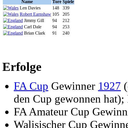
Name
Tore
Spiele
Len Davies
148
339
Robert Earnshaw
105
205
Jimmy Gill
94
212
Carl Dale
94
253
Brian Clark
91
240
Erfolge
FA Cup
Gewinner
1927
(
den Cup gewonnen hat); 
FA Amateur Cup Gewinn
Walisischer Cup Gewinne