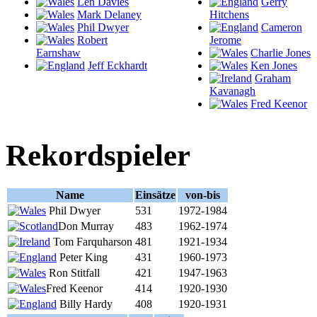
Len Davies
Gerry
Mark Delaney
Hitchens
Phil Dwyer
Cameron
Robert
Jerome
Earnshaw
Charlie Jones
Jeff Eckhardt
Ken Jones
Graham
Kavanagh
Fred Keenor
Rekordspieler
Name
Einsätze
von-bis
Phil Dwyer
531
1972-1984
Don Murray
483
1962-1974
Tom Farquharson
481
1921-1934
Peter King
431
1960-1973
Ron Stitfall
421
1947-1963
Fred Keenor
414
1920-1930
Billy Hardy
408
1920-1931