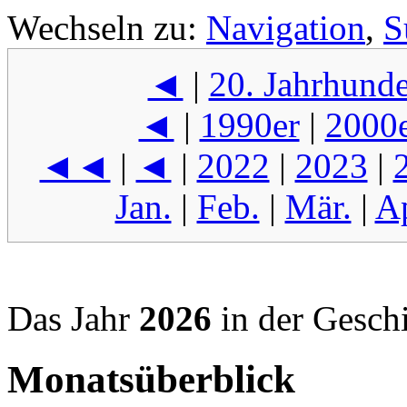
Wechseln zu:
Navigation
,
S
◄
|
20. Jahrhunde
◄
|
1990er
|
2000
◄◄
|
◄
|
2022
|
2023
|
Jan.
|
Feb.
|
Mär.
|
Ap
Das Jahr
2026
in der Gesch
Monatsüberblick