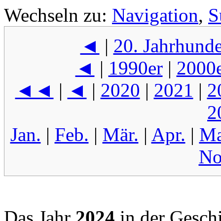
Wechseln zu:
Navigation
,
S
◄
|
20. Jahrhunde
◄
|
1990er
|
2000
◄◄
|
◄
|
2020
|
2021
|
2
2
Jan.
|
Feb.
|
Mär.
|
Apr.
|
Ma
No
Das Jahr
2024
in der Gesch