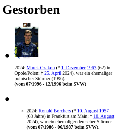
Gestorben
2024
:
Marek Czakon
(*
1. Dezember
1963
(62) in
Opole/Polen; †
25. April
2024
), war ein ehemaliger
polnischer Stürmer (1996).
(vom 07/1996 - 12/1996 beim SVW)
2024
:
Ronald Borchers
(*
10. August
1957
(68 Jahre) in Frankfurt am Main; †
18. August
2024
), war ein ehemaliger deutscher Stürmer.
(vom 07/1986 - 06/1987 beim SVW).