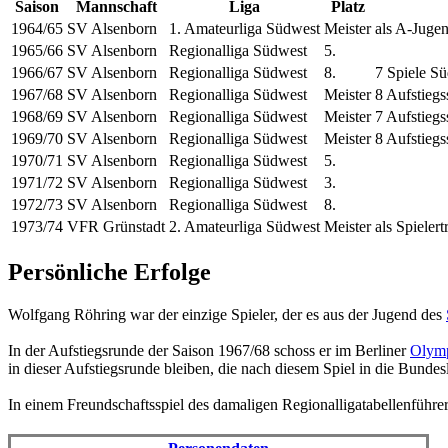
Saison
Mannschaft
Liga
Platz
1964/65
SV Alsenborn
1. Amateurliga Südwest
Meister
als A-Jugen
1965/66
SV Alsenborn
Regionalliga Südwest
5.
1966/67
SV Alsenborn
Regionalliga Südwest
8.
7 Spiele S
1967/68
SV Alsenborn
Regionalliga Südwest
Meister
8 Aufstiegs
1968/69
SV Alsenborn
Regionalliga Südwest
Meister
7 Aufstiegs
1969/70
SV Alsenborn
Regionalliga Südwest
Meister
8 Aufstiegs
1970/71
SV Alsenborn
Regionalliga Südwest
5.
1971/72
SV Alsenborn
Regionalliga Südwest
3.
1972/73
SV Alsenborn
Regionalliga Südwest
8.
1973/74
VFR Grünstadt
2. Amateurliga Südwest
Meister
als Spieler
Persönliche Erfolge
Wolfgang Röhring war der einzige Spieler, der es aus der Jugend des
In der Aufstiegsrunde der Saison 1967/68 schoss er im Berliner
Olymp
in dieser Aufstiegsrunde bleiben, die nach diesem Spiel in die Bundesl
In einem Freundschaftsspiel des damaligen Regionalligatabellenführ