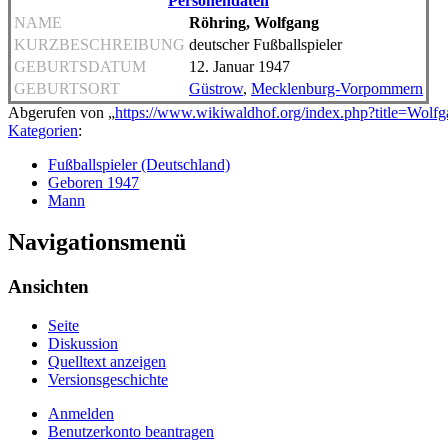
Personendaten
NAME
Röhring, Wolfgang
KURZBESCHREIBUNG
deutscher Fußballspieler
GEBURTSDATUM
12. Januar 1947
GEBURTSORT
Güstrow
,
Mecklenburg-Vorpommern
Abgerufen von „
https://www.wikiwaldhof.org/index.php?title=Wol
Kategorien
:
Fußballspieler (Deutschland)
Geboren 1947
Mann
Navigationsmenü
Ansichten
Seite
Diskussion
Quelltext anzeigen
Versionsgeschichte
Anmelden
Benutzerkonto beantragen