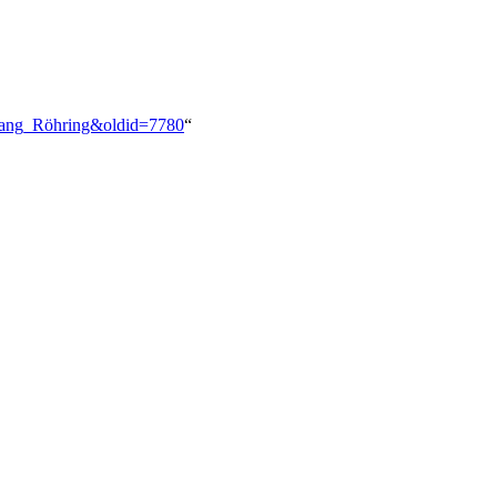
fgang_Röhring&oldid=7780
“