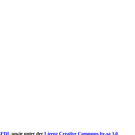
GFDL
sowie unter der
Lizenz Creative Commons by-sa 3.0