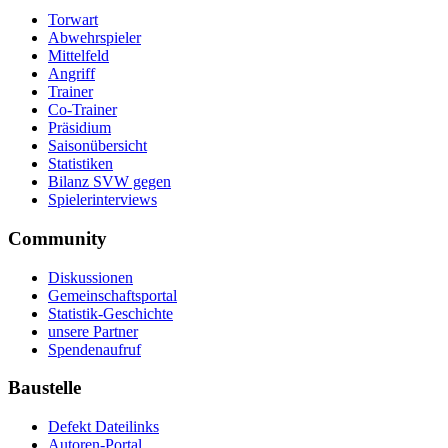
Torwart
Abwehrspieler
Mittelfeld
Angriff
Trainer
Co-Trainer
Präsidium
Saisonübersicht
Statistiken
Bilanz SVW gegen
Spielerinterviews
Community
Diskussionen
Gemeinschaftsportal
Statistik-Geschichte
unsere Partner
Spendenaufruf
Baustelle
Defekt Dateilinks
Autoren-Portal