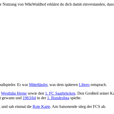
e Nutzung von WikiWaldhof erklärst du dich damit einverstanden, dass
ballspieler. Er war
Mittelläufer
, was dem späteren
Libero
entsprach.
,
Westfalia Herne
sowie den
1. FC Saarbrücken
. Den Großteil seiner Ka
est gewann und
1963/64
in der
1. Bundesliga
spielte.
s, und sah einmal die
Rote Karte
. Am Saisonende stieg der FCS ab.