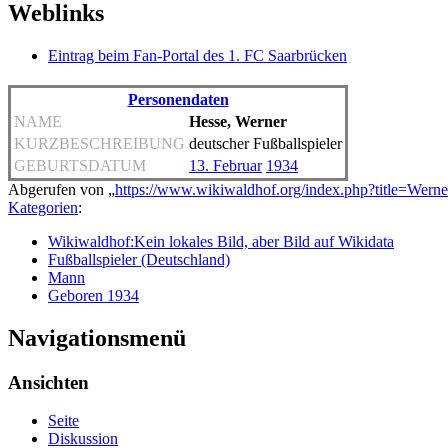
Weblinks
Eintrag beim Fan-Portal des 1. FC Saarbrücken
Personendaten
NAME
Hesse, Werner
KURZBESCHREIBUNG
deutscher Fußballspieler
GEBURTSDATUM
13. Februar
1934
Abgerufen von „
https://www.wikiwaldhof.org/index.php?title=Wer
Kategorien
:
Wikiwaldhof:Kein lokales Bild, aber Bild auf Wikidata
Fußballspieler (Deutschland)
Mann
Geboren 1934
Navigationsmenü
Ansichten
Seite
Diskussion