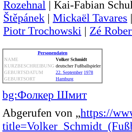
Rozehnal
| Kai-Fabian Schul
Štěpánek
|
Mickaël Tavares
Piotr Trochowski
|
Zé Rober
Personendaten
NAME
Volker Schmidt
KURZBESCHREIBUNG
deutscher Fußballspieler
GEBURTSDATUM
22. September
1978
GEBURTSORT
Hamburg
bg:Фолкер Шмит
Abgerufen von „
https://ww
title=Volker_Schmidt_(Fuß