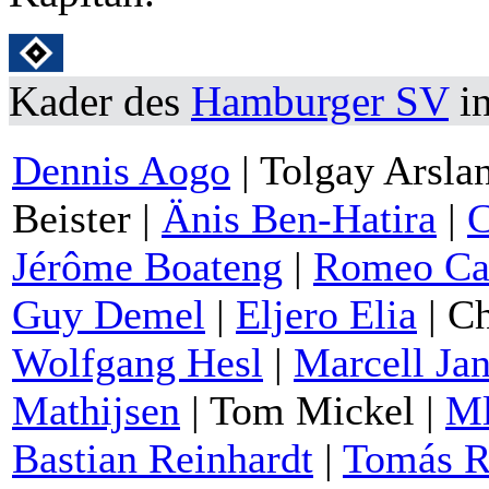
Kader des
Hamburger SV
in
Dennis Aogo
| Tolgay Arsla
Beister |
Änis Ben-Hatira
|
C
Jérôme Boateng
|
Romeo Ca
Guy Demel
|
Eljero Elia
| Ch
Wolfgang Hesl
|
Marcell Ja
Mathijsen
| Tom Mickel |
Ml
Bastian Reinhardt
|
Tomás R