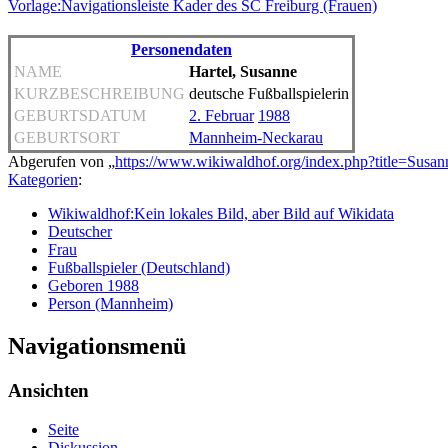
Vorlage:Navigationsleiste Kader des SC Freiburg (Frauen)
Personendaten
NAME
Hartel, Susanne
KURZBESCHREIBUNG
deutsche Fußballspielerin
GEBURTSDATUM
2. Februar
1988
GEBURTSORT
Mannheim-Neckarau
Abgerufen von „
https://www.wikiwaldhof.org/index.php?title=Sus
Kategorien
:
Wikiwaldhof:Kein lokales Bild, aber Bild auf Wikidata
Deutscher
Frau
Fußballspieler (Deutschland)
Geboren 1988
Person (Mannheim)
Navigationsmenü
Ansichten
Seite
Diskussion