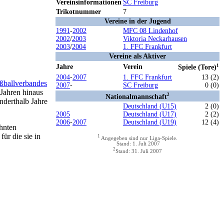
Vereinsinformationen
SC Freiburg
Trikotnummer
7
Vereine in der Jugend
1991
-
2002
MFC 08 Lindenhof
2002
/
2003
Viktoria Neckarhausen
2003
/
2004
1. FFC Frankfurt
Vereine als Aktiver
Jahre
Verein
1
Spiele (Tore)
2004
-
2007
1. FFC Frankfurt
13 (2)
ßballverbandes
2007
-
SC Freiburg
0 (0)
 Jahren hinaus
2
Nationalmannschaft
nderthalb Jahre
Deutschland (U15)
2 (0)
2005
Deutschland (U17)
2 (2)
2006
-
2007
Deutschland (U19)
12 (4)
hnten
ür die sie in
1
Angegeben sind nur Liga-Spiele.
Stand: 1. Juli 2007
2
Stand: 31. Juli 2007