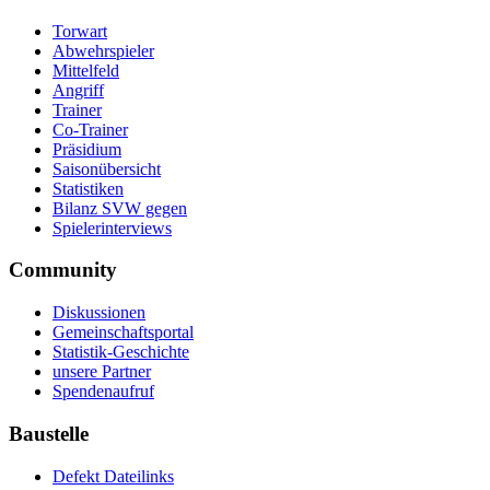
Torwart
Abwehrspieler
Mittelfeld
Angriff
Trainer
Co-Trainer
Präsidium
Saisonübersicht
Statistiken
Bilanz SVW gegen
Spielerinterviews
Community
Diskussionen
Gemeinschaftsportal
Statistik-Geschichte
unsere Partner
Spendenaufruf
Baustelle
Defekt Dateilinks