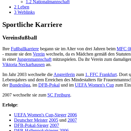
1.2
Nationalmannschaft
2
Leben
3
Weblinks
Sportliche Karriere
Vereinsfußball
Ihre
Fußballkarriere
begann sie im Alter von drei Jahren beim
MFC 08
- musste sie den
Verein
wechseln, da es Mädchen gemäß den Statuten
in einer
Jungenmannschaft
mitzuspielen. Da ihr Verein zum damaligen
Viktoria Neckarhausen
an.
Im Jahr 2003 wechselte die
Angreiferin
zum
1. FFC Frankfurt
. Dort s
Lebensjahres und dem Erreichen des Mindestalters für Frauenmannsc
der
Bundesliga
, im
DFB-Pokal
und im
UEFA Women's Cup
zum Eins
2007 wechselte sie zum
SC Freiburg
.
Erfolge
:
UEFA Women's Cup-Sieger
2006
Deutscher Meister
2005
und
2007
DFB-Pokal-Sieger
2007
DFB-Hallenpokalsieger
2006