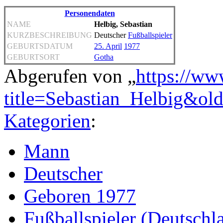
Personendaten
NAME
Helbig, Sebastian
KURZBESCHREIBUNG
Deutscher
Fußballspieler
GEBURTSDATUM
25. April
1977
GEBURTSORT
Gotha
Abgerufen von „
https://ww
title=Sebastian_Helbig&ol
Kategorien
:
Mann
Deutscher
Geboren 1977
Fußballspieler (Deutschl