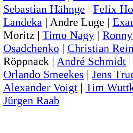
Sebastian Hähnge
|
Felix Ho
Landeka
| Andre Luge |
Exa
Moritz |
Timo Nagy
|
Ronny
Osadchenko
|
Christian Rei
Röppnack |
André Schmidt
Orlando Smeekes
|
Jens Tru
Alexander Voigt
|
Tim Wutt
Jürgen Raab